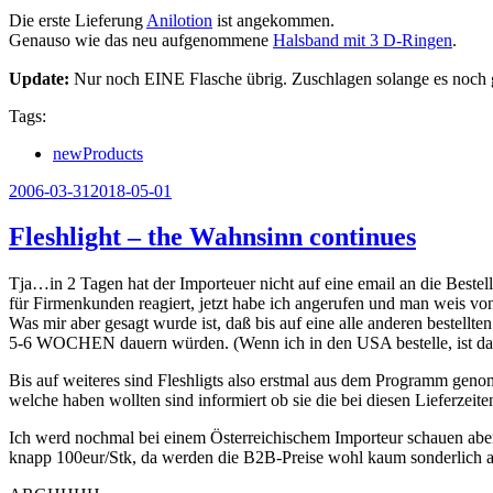
Die erste Lieferung
Anilotion
ist angekommen.
Genauso wie das neu aufgenommene
Halsband mit 3 D-Ringen
.
Update:
Nur noch EINE Flasche übrig. Zuschlagen solange es noch 
Tags:
newProducts
Veröffentlicht
2006-03-31
2018-05-01
am
Fleshlight – the Wahnsinn continues
Tja…in 2 Tagen hat der Importeuer nicht auf eine email an die Bestel
für Firmenkunden reagiert, jetzt habe ich angerufen und man weis von
Was mir aber gesagt wurde ist, daß bis auf eine alle anderen bestellten
5-6 WOCHEN dauern würden. (Wenn ich in den USA bestelle, ist d
Bis auf weiteres sind Fleshligts also erstmal aus dem Programm geno
welche haben wollten sind informiert ob sie die bei diesen Lieferzeite
Ich werd nochmal bei einem Österreichischem Importeur schauen abe
knapp 100eur/Stk, da werden die B2B-Preise wohl kaum sonderlich att