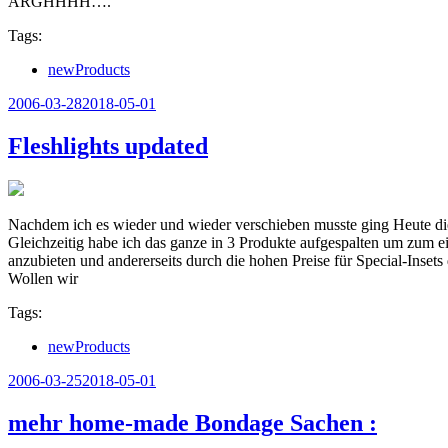
ARGHHHH….
Tags:
newProducts
Veröffentlicht
2006-03-28
2018-05-01
am
Fleshlights updated
Nachdem ich es wieder und wieder verschieben musste ging Heute die
Gleichzeitig habe ich das ganze in 3 Produkte aufgespalten um zum 
anzubieten und andererseits durch die hohen Preise für Special-Insets 
Wollen wir
Tags:
newProducts
Veröffentlicht
2006-03-25
2018-05-01
am
mehr home-made Bondage Sachen :