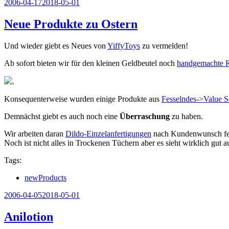
Veröffentlicht
2006-04-17
2018-05-01
am
Neue Produkte zu Ostern
Und wieder giebt es Neues von
YiffyToys
zu vermelden!
Ab sofort bieten wir für den kleinen Geldbeutel noch
handgemachte 
.
Konsequenterweise wurden einige Produkte aus
Fesselndes->Value S
Demnächst giebt es auch noch eine
Überraschung
zu haben.
Wir arbeiten daran
Dildo-Einzelanfertigungen
nach Kundenwunsch fert
Noch ist nicht alles in Trockenen Tüchern aber es sieht wirklich gut a
Tags:
newProducts
Veröffentlicht
2006-04-05
2018-05-01
am
Anilotion