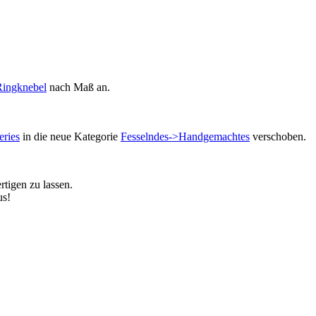
Ringknebel
nach Maß an.
eries
in die neue Kategorie
Fesselndes->Handgemachtes
verschoben.
igen zu lassen.
us!