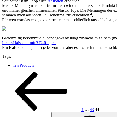
Seit heute ist im Shop auch
Anilotion
erhältlich.
Meiner Meinung nach endlich mal ein wirklich interessantes Produkt
und immer gleichen chinesischen Plastik-Toys. Die Meinungen der ex
stimmen mich auf jeden Fall schonmal zuversichtlich 🙂 .
Für wen war das erste, experimentelle mal schließlich tatsächlich a
Gleichzeitig bekommt die Bondage-Abteilung zuwachs
mit einem (me
Leder-Halsband mit 3 D-Ringen
.
Ein Halsband hat ja nun jeder von uns aber es läßt sich immer so 
Tags:
newProducts
Seitennummerierung
Vorherige
Seite
Seite
Seite
Seite
der
Beiträge
1
…
43
44
Suchen