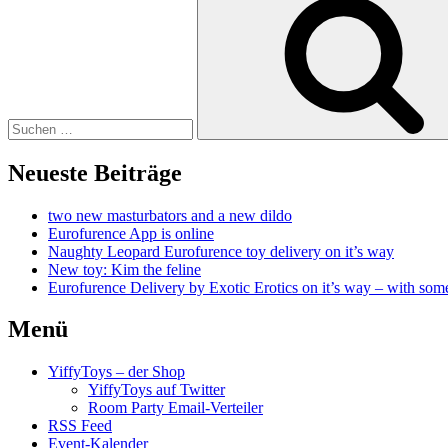
nach:
Neueste Beiträge
two new masturbators and a new dildo
Eurofurence App is online
Naughty Leopard Eurofurence toy delivery on it’s way
New toy: Kim the feline
Eurofurence Delivery by Exotic Erotics on it’s way – with some
Menü
YiffyToys – der Shop
YiffyToys auf Twitter
Room Party Email-Verteiler
RSS Feed
Event-Kalender