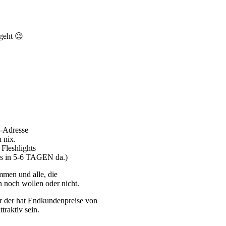
geht 😉
l-Adresse
 nix.
 Fleshlights
as in 5-6 TAGEN da.)
mmen und alle, die
n noch wollen oder nicht.
r der hat Endkundenpreise von
raktiv sein.