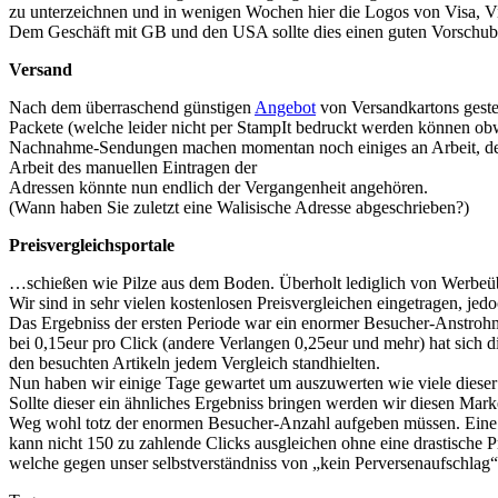
zu unterzeichnen und in wenigen Wochen hier die Logos von Visa, Vi
Dem Geschäft mit GB und den USA sollte dies einen guten Vorschub 
Versand
Nach dem überraschend günstigen
Angebot
von Versandkartons geste
Packete (welche leider nicht per StampIt bedruckt werden können ob
Nachnahme-Sendungen machen momentan noch einiges an Arbeit, den wi
Arbeit des manuellen Eintragen der
Adressen könnte nun endlich der Vergangenheit angehören.
(Wann haben Sie zuletzt eine Walisische Adresse abgeschrieben?)
Preisvergleichsportale
…schießen wie Pilze aus dem Boden. Überholt lediglich von Werbeü
Wir sind in sehr vielen kostenlosen Preisvergleichen eingetragen, j
Das Ergebniss der ersten Periode war ein enormer Besucher-Anstro
bei 0,15eur pro Click (andere Verlangen 0,25eur und mehr) hat sich 
den besuchten Artikeln jedem Vergleich standhielten.
Nun haben wir einige Tage gewartet um auszuwerten wie viele diese
Sollte dieser ein ähnliches Ergebniss bringen werden wir diesen Mark
Weg wohl totz der enormen Besucher-Anzahl aufgeben müssen. Eine
kann nicht 150 zu zahlende Clicks ausgleichen ohne eine drastische 
welche gegen unser selbstverständniss von „kein Perversenaufschlag