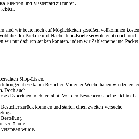
sa-Elektron und Mastercard zu führen.
leisten.
rn sind wir heute noch auf Möglichkeiten gestößen vollkommen kost
wohl dies für Packete und Nachnahme-Briefe serwohl geht) doch noch 
r nur dadurch senken konnten, indem wir Zahlscheine und Packet-Aufk
bersähten Shop-Listen.
edoch bringen diese kaum Besucher. Vor einer Woche haben wir den erste
hm. Doch auch
dieses Experiment nicht gelohnt. Von den Besuchern scheine nichtmal ei
r Besucher zurück kommen und starten einen zweiten Versuche.
eting-
 Bestellung
Preiserhöhung
“ verstoßen würde.