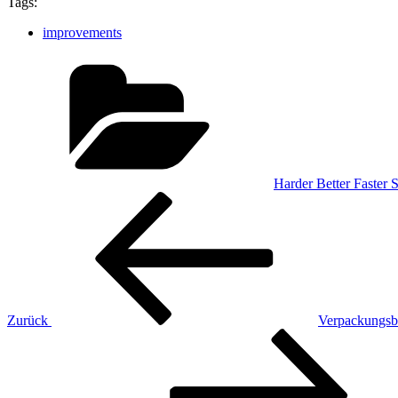
Tags:
improvements
Kategorien
Harder Better Faster 
Beitragsnavigation
Vorheriger
Beitrag
Zurück
Verpackungsb
Nächster
Beitrag