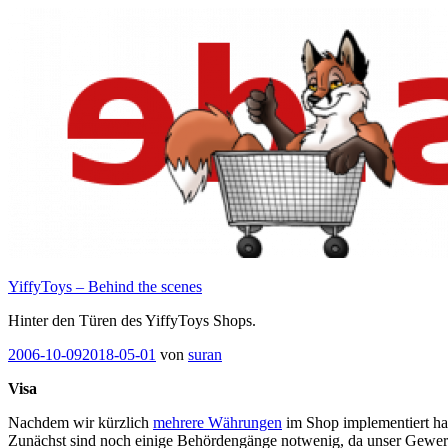
Zum
Inhalt
springen
YiffyToys – Behind the scenes
Hinter den Türen des YiffyToys Shops.
Veröffentlicht
2006-10-09
2018-05-01
von
suran
am
Visa
Nachdem wir kürzlich
mehrere Währungen
im Shop implementiert h
Zunächst sind noch einige Behördengänge notwenig, da unser Gewerben