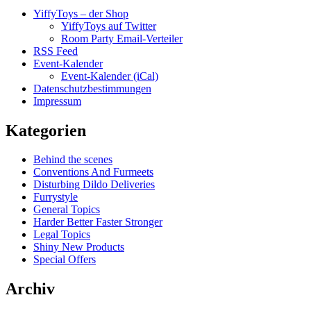
YiffyToys – der Shop
YiffyToys auf Twitter
Room Party Email-Verteiler
RSS Feed
Event-Kalender
Event-Kalender (iCal)
Datenschutzbestimmungen
Impressum
Kategorien
Behind the scenes
Conventions And Furmeets
Disturbing Dildo Deliveries
Furrystyle
General Topics
Harder Better Faster Stronger
Legal Topics
Shiny New Products
Special Offers
Archiv