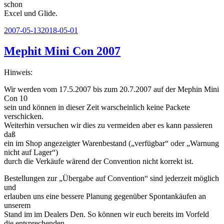
schon
Excel und Glide.
Veröffentlicht
2007-05-13
2018-05-01
am
Mephit Mini Con 2007
Hinweis:
Wir werden vom 17.5.2007 bis zum 20.7.2007 auf der Mephin Mini
Con 10
sein und können in dieser Zeit warscheinlich keine Packete
verschicken.
Weiterhin versuchen wir dies zu vermeiden aber es kann passieren
daß
ein im Shop angezeigter Warenbestand („verfügbar“ oder „Warnung
nicht auf Lager“)
durch die Verkäufe wärend der Convention nicht korrekt ist.
Bestellungen zur „Übergabe auf Convention“ sind jederzeit möglich
und
erlauben uns eine bessere Planung gegenüber Spontankäufen an
unserem
Stand im im Dealers Den. So können wir euch bereits im Vorfeld
die entsprechenden