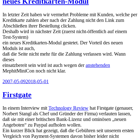
neues Kreditkarten-Modul
In letzter Zeit haben wir vermehrt Probleme mit Kunden, welche per
Kreditkarte zahlen aber nach der Zahlung nicht den Link zum
Abschließen ihrer Bestellung clicken.
Deshalb wird in nächster Zeit (zuerst nicht-öffentlich auf einem
Test-System)
ein neues Kreditkarten-Modul gestetet. Der Vorteil des neuen
Moduls ist auch,
daß die Seite nicht mehr für die Zahlung verlassen wird. Wann
dieses
einsatzbereit sein wird ist auch wegen der
anstehenden
MephitMiniCon noch nicht klar.
Veröffentlicht
2007-05-09
2018-05-01
am
Firstgate
In einem Interview mit
Technology Review
hat Firstgate (genauer,
Norbert Stangl als Chef und Gründer der Firma) verlauten lassen,
daß sie mit einer britischen Bank-Lizenz und ominösen „neuen
Angeboten“ zu Paypal aufholen wollen.
Ein kurzer Blick hat gezeigt, daß die Gebühren seit unserem ersten
Vergleich von Payment-Systemen davon bisher leider nicht