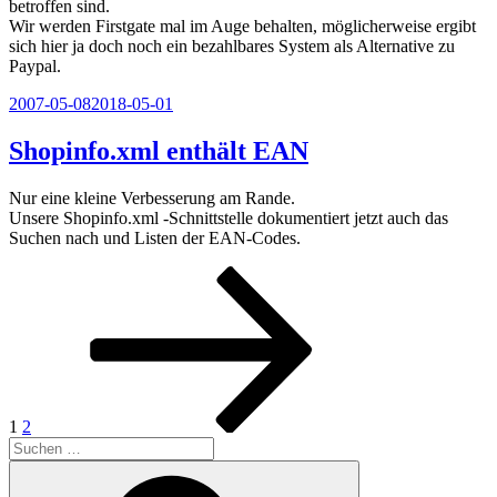
betroffen sind.
Wir werden Firstgate mal im Auge behalten, möglicherweise ergibt
sich hier ja doch noch ein bezahlbares System als Alternative zu
Paypal.
Veröffentlicht
2007-05-08
2018-05-01
am
Shopinfo.xml enthält EAN
Nur eine kleine Verbesserung am Rande.
Unsere Shopinfo.xml -Schnittstelle dokumentiert jetzt auch das
Suchen nach und Listen der EAN-Codes.
Seitennummerierung
Seite
Seite
Nächste
Seite
der
Beiträge
1
2
Suchen
nach:
Suchen