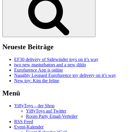
Neueste Beiträge
EF30 delivery of Sidewinder toys on it’s way
two new masturbators and a new dildo
Eurofurence App is online
Naughty Leopard Eurofurence toy delivery on it’s way
New toy: Kim the feline
Menü
YiffyToys – der Shop
YiffyToys auf Twitter
Room Party Email-Verteiler
RSS Feed
Event-Kalender