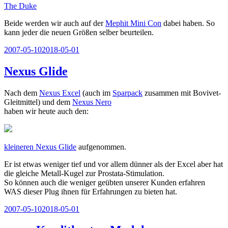
The Duke
Beide werden wir auch auf der
Mephit Mini Con
dabei haben. So
kann jeder die neuen Größen selber beurteilen.
Veröffentlicht
2007-05-10
2018-05-01
am
Nexus Glide
Nach dem
Nexus Excel
(auch im
Sparpack
zusammen mit Bovivet-
Gleitmittel) und dem
Nexus Nero
haben wir heute auch den:
kleineren Nexus Glide
aufgenommen.
Er ist etwas weniger tief und vor allem dünner als der Excel aber hat
die gleiche Metall-Kugel zur Prostata-Stimulation.
So können auch die weniger geübten unserer Kunden erfahren
WAS dieser Plug ihnen für Erfahrungen zu bieten hat.
Veröffentlicht
2007-05-10
2018-05-01
am