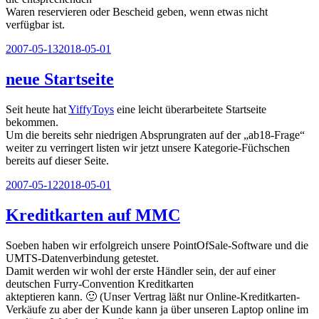
Waren reservieren oder Bescheid geben, wenn etwas nicht
verfügbar ist.
Veröffentlicht
2007-05-13
2018-05-01
am
neue Startseite
Seit heute hat
YiffyToys
eine leicht überarbeitete Startseite
bekommen.
Um die bereits sehr niedrigen Absprungraten auf der „ab18-Frage“
weiter zu verringert listen wir jetzt unsere Kategorie-Füchschen
bereits auf dieser Seite.
Veröffentlicht
2007-05-12
2018-05-01
am
Kreditkarten auf MMC
Soeben haben wir erfolgreich unsere PointOfSale-Software und die
UMTS-Datenverbindung getestet.
Damit werden wir wohl der erste Händler sein, der auf einer
deutschen Furry-Convention Kreditkarten
akteptieren kann. 🙂 (Unser Vertrag läßt nur Online-Kreditkarten-
Verkäufe zu aber der Kunde kann ja über unseren Laptop online im