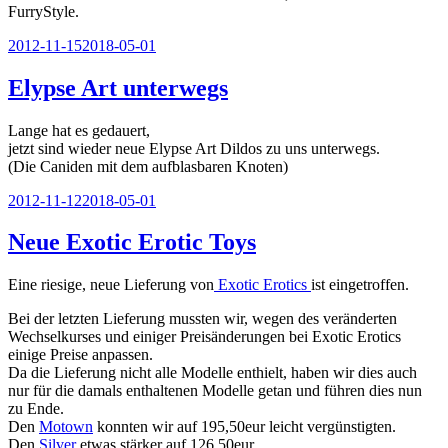
FurryStyle.
Veröffentlicht
2012-11-15
2018-05-01
am
Elypse Art unterwegs
Lange hat es gedauert,
jetzt sind wieder neue Elypse Art Dildos zu uns unterwegs.
(Die Caniden mit dem aufblasbaren Knoten)
Veröffentlicht
2012-11-12
2018-05-01
am
Neue Exotic Erotic Toys
Eine riesige, neue Lieferung von
Exotic Erotics
ist eingetroffen.
Bei der letzten Lieferung mussten wir, wegen des veränderten
Wechselkurses und einiger Preisänderungen bei Exotic Erotics
einige Preise anpassen.
Da die Lieferung nicht alle Modelle enthielt, haben wir dies auch
nur für die damals enthaltenen Modelle getan und führen dies nun
zu Ende.
Den
Motown
konnten wir auf 195,50eur leicht vergünstigten.
Den
Silver
etwas stärker auf 126,50eur.