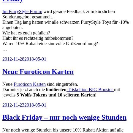
Im FurryStyle Forum
wird gerade Feedback zum kürzlichen
Sonderangebot gesammelt.
Einen Tag lang hatten wir alle schwarzen FurryStyle Toys für -10%
angeboten.
Wie hat es euch gefallen?
Habt ihr es rechtzeitig mitbekommen?
Waren 10% Rabatt eine sinnvolle Größenordnung?
…
Veröffentlicht
2012-11-28
2018-05-01
am
Neue Furoticon Karten
Neue
Furoticon Karten
sind eingetrofen.
Darunter jetzt auch die
limitierten
Triskellion BIG Booster
mit
jeweils
5 Wolfs Tokens und 10 seltenen Karten
!
Veröffentlicht
2012-11-23
2018-05-01
am
Black Friday – nur noch wenige Stunden
Nur noch wenige Stunden bis unsere 10% Rabatt Aktion auf alle