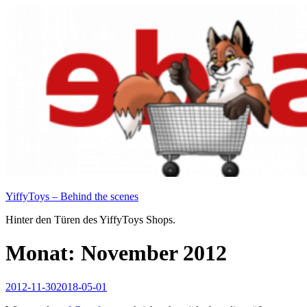
Zum
Inhalt
springen
YiffyToys – Behind the scenes
Hinter den Türen des YiffyToys Shops.
Monat:
November 2012
Veröffentlicht
2012-11-30
2018-05-01
am