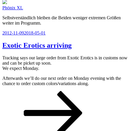
Phönix XL
Selbstverständlich bleiben die Beiden weniger extremen Größen
weiter im Programm.
Veröffentlicht
2012-11-09
2018-05-01
am
Exotic Erotics arriving
Tracking says our large order from Exotic Erotics is in customs now
and can be picket up soon.
We expect Monday.
Afterwards we’ll do our next order on Monday evening with the
chance to order custom colors/variations along.
Seitennummerierung
Seite
Seite
Nächste
Seite
der
Beiträge