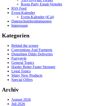
Room Party Email-Verteiler
RSS Feed
Event-Kalender
Event-Kalender (iCal)
Datenschutzbestimmungen
Impressum
Kategorien
Behind the scenes
Conventions And Furmeets
Disturbing Dildo Deliveries
Furrystyle
General Topics
Harder Better Faster Stronger
Legal Topics
Shiny New Products
Special Offers
Archiv
August 2026
Juli 2026