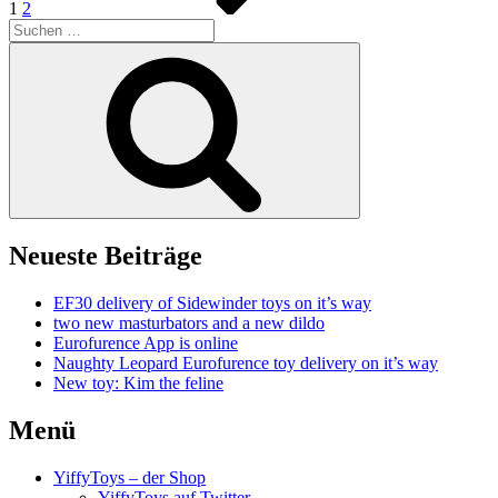
1
2
Suchen
nach:
Suchen
Neueste Beiträge
EF30 delivery of Sidewinder toys on it’s way
two new masturbators and a new dildo
Eurofurence App is online
Naughty Leopard Eurofurence toy delivery on it’s way
New toy: Kim the feline
Menü
YiffyToys – der Shop
YiffyToys auf Twitter