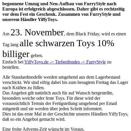
begonnene Umzug und Neu-Aufbau von FurryStyle nach
Europa ist erfolgreich abgeschlossen. Daher gibt es rechtzeitig
vor dem Fest ein Geschenk. Zusammen von FurryStyle und
unserem Händler YiffyToys.
23. November
Am
, dem Black Friday, wird es einen
alle schwarzen Toys 10%
Tag lang
billiger
geben.
Einfach bei
YiffyToys.de -> Tiefgeifendes -> FurryStyle
zu
bestellen.
Alle Standardmodelle werden umgehend aus dem Lagerbestand
verschickt. Wir sind eifrig dabei bis zum besagtem Freitag das Lager
nach Kräften zu füllen.
Das Angebot gilt natürlich auch für auf Wunsch hergestellte,
besonders weiche oder feste Toys. Für diese wird der
voraussichtlich Termin der Fertigstellung umgehend per Email
mitgeteilt und sie werden über jeden Schritt informiert.
Dies ist das erste Mal in der Geschichte unseres Händlers YiffyToys,
daß so ein Angebot gemacht wird.
Eine frohe Advents-Zeit wünscht im Voraus,