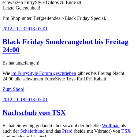
schwarzen FurryStyle Dildos zu Ende ist.
Letzte Gelegenheit!
I’m Shop unter Tiefgreifendes->Black Friday Special.
Veröffentlicht
2012-11-23
2018-05-01
am
Black Friday Sonderangebot bis Freitag
24:00
Es hat angefangen!
Wie
im FurryStyle Forum geschrieben
gibt es bis Freitag Nacht
24:00 alle schwarzen FurryStyle Toys für 10% Rabatt!
Zum Shop!
Veröffentlicht
2012-11-18
2018-05-01
am
Nachschub von TSX
Es hat ein wenig gedauert aber sowohl der beliebte
Wolfman
als
auch der
Schäferhund
und das
Pferd
(beide mit Vibrator) von
TSX
sind wieder auf Lager!