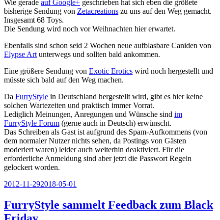
Wie gerade
auf Google+
geschrieben hat sich eben die größete
bisherige Sendung von
Zetacreations
zu uns auf den Weg gemacht.
Insgesamt 68 Toys.
Die Sendung wird noch vor Weihnachten hier erwartet.
Ebenfalls sind schon seid 2 Wochen neue aufblasbare Caniden von
Elypse Art
unterwegs und sollten bald ankommen.
Eine größere Sendung von
Exotic Erotics
wird noch hergestellt und
müsste sich bald auf den Weg machen.
Da
FurryStyle
in Deutschland hergestellt wird, gibt es hier keine
solchen Wartezeiten und praktisch immer Vorrat.
Lediglich Meinungen, Anregungen und Wünsche sind
im
FurryStyle Forum
(gerne auch in Deutsch) erwünscht.
Das Schreiben als Gast ist aufgrund des Spam-Aufkommens (von
dem normaler Nutzer nichts sehen, da Postings von Gästen
moderiert waren) leider auch weiterhin deaktiviert. Für die
erforderliche Anmeldung sind aber jetzt die Passwort Regeln
gelockert worden.
Veröffentlicht
2012-11-29
2018-05-01
am
FurryStyle sammelt Feedback zum Black
Friday