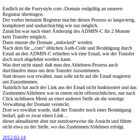
Endlich ist die Furrystyle.com -Domain endgültig an unseren
Registrar übertragen.
Der vorher benutzte Registrar machte diesen Prozess so langwierig,
kompliziert und undurchsichtig wie nur möglich.
Zunächst war nach einer Änderung des ADMIN-C für 2 Monate
kein Transfer möglich.
Dann musste die Domain „unlocked“ werden.
Nach dem für „.com“ üblichen Auth-Code und Bestätigung durch
Email an den ADMIN-C erhielten wir eine Email, wie der Transfer
doch noch abgelehnt werden kann.
Was dort nicht stand: daß man den Ablehnen-Prozess auch
durchlaufen muss um dem Transfer zuzustimmen.
Statt dessen war erwähnt, man solle nicht auf die Email reagieren
um Zuzustimmen.
Natürlich hat auch der Link aus der Email nicht funktioniert und das
Zustimmen/Ablehnen war in einem nicht offensichtlichen, nur nach
Click sichtbaren Menü an einer anderen Stelle als die sonstige
Verwaltung der Domain versteckt.
Dort wo erwähnt wurde, daß der Transfer noch einer Bestätigung
bedarf, gab es zwar einen Link…
dieser aktualisierte aber nur nutzloserweise die Ansicht und führte
nicht etwa zu der Stelle, wo das Zustimmen/Ablehnen erfolgt.
Veröffentlicht
2012-02-14