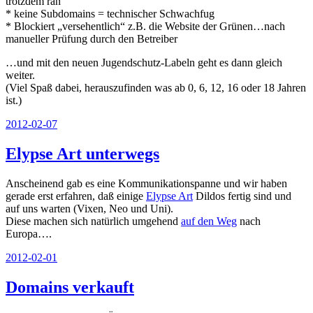
trotzdem ran
* keine Subdomains = technischer Schwachfug
* Blockiert „versehentlich“ z.B. die Website der Grünen…nach
manueller Prüfung durch den Betreiber
…und mit den neuen Jugendschutz-Labeln geht es dann gleich
weiter.
(Viel Spaß dabei, herauszufinden was ab 0, 6, 12, 16 oder 18 Jahren
ist.)
Veröffentlicht
2012-02-07
am
Elypse Art unterwegs
Anscheinend gab es eine Kommunikationspanne und wir haben
gerade erst erfahren, daß einige
Elypse Art
Dildos fertig sind und
auf uns warten (Vixen, Neo und Uni).
Diese machen sich natürlich umgehend
auf den Weg
nach
Europa….
Veröffentlicht
2012-02-01
am
Domains verkauft