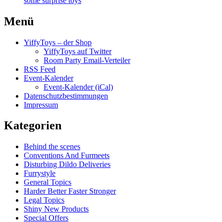
some surprise toys
Menü
YiffyToys – der Shop
YiffyToys auf Twitter
Room Party Email-Verteiler
RSS Feed
Event-Kalender
Event-Kalender (iCal)
Datenschutzbestimmungen
Impressum
Kategorien
Behind the scenes
Conventions And Furmeets
Disturbing Dildo Deliveries
Furrystyle
General Topics
Harder Better Faster Stronger
Legal Topics
Shiny New Products
Special Offers