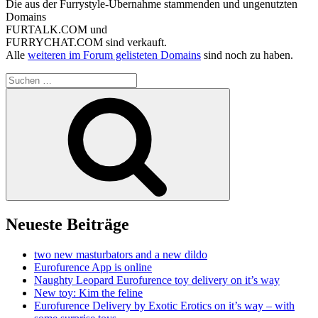
Die aus der Furrystyle-Übernahme stammenden und ungenutzten
Domains
FURTALK.COM und
FURRYCHAT.COM sind verkauft.
Alle
weiteren im Forum gelisteten Domains
sind noch zu haben.
Suchen
nach:
Suchen
Neueste Beiträge
two new masturbators and a new dildo
Eurofurence App is online
Naughty Leopard Eurofurence toy delivery on it’s way
New toy: Kim the feline
Eurofurence Delivery by Exotic Erotics on it’s way – with