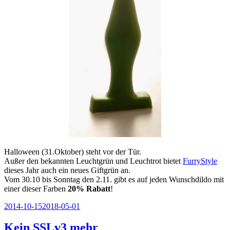
Halloween (31.Oktober) steht vor der Tür.
Außer den bekannten Leuchtgrün und Leuchtrot bietet
FurryStyle
dieses Jahr auch ein neues Giftgrün an.
Vom 30.10 bis Sonntag den 2.11. gibt es auf jeden Wunschdildo mit
einer dieser Farben
20% Rabatt
!
Veröffentlicht
2014-10-15
2018-05-01
am
Kein SSLv3 mehr