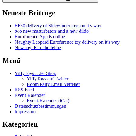
Neueste Beiträge
EF30 delivery of Sidewinder toys on it’s way
two new masturbators and a new dildo
Eurofurence App is online
Naughty Leopard Eurofurence toy delivery on it’s way
New toy: Kim the feline
Menü
YiffyToys – der Shop
YiffyToys auf Twitter
Room Party Email-Verteiler
RSS Feed
Event-Kalender
Event-Kalender (iCal)
Datenschutzbestimmungen
Impressum
Kategorien