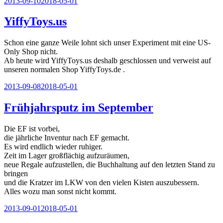
Veröffentlicht
2013-09-10
2018-05-01
am
YiffyToys.us
Schon eine ganze Weile lohnt sich unser Experiment mit eine US-
Only Shop nicht.
Ab heute wird YiffyToys.us deshalb geschlossen und verweist auf
unseren normalen Shop YiffyToys.de .
Veröffentlicht
2013-09-08
2018-05-01
am
Frühjahrsputz im September
Die EF ist vorbei,
die jährliche Inventur nach EF gemacht.
Es wird endlich wieder ruhiger.
Zeit im Lager großflächig aufzuräumen,
neue Regale aufzustellen, die Buchhaltung auf den letzten Stand zu
bringen
und die Kratzer im LKW von den vielen Kisten auszubessern.
Alles wozu man sonst nicht kommt.
Veröffentlicht
2013-09-01
2018-05-01
am