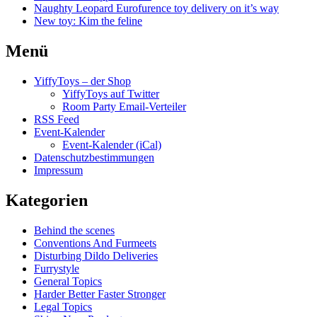
Naughty Leopard Eurofurence toy delivery on it’s way
New toy: Kim the feline
Menü
YiffyToys – der Shop
YiffyToys auf Twitter
Room Party Email-Verteiler
RSS Feed
Event-Kalender
Event-Kalender (iCal)
Datenschutzbestimmungen
Impressum
Kategorien
Behind the scenes
Conventions And Furmeets
Disturbing Dildo Deliveries
Furrystyle
General Topics
Harder Better Faster Stronger
Legal Topics