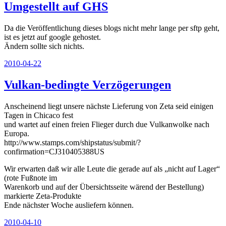
Umgestellt auf GHS
Da die Veröffentlichung dieses blogs nicht mehr lange per sftp geht,
ist es jetzt auf google gehostet.
Ändern sollte sich nichts.
Veröffentlicht
2010-04-22
am
Vulkan-bedingte Verzögerungen
Anscheinend liegt unsere nächste Lieferung von Zeta seid einigen
Tagen in Chicaco fest
und wartet auf einen freien Flieger durch due Vulkanwolke nach
Europa.
http://www.stamps.com/shipstatus/submit/?
confirmation=CJ310405388US
Wir erwarten daß wir alle Leute die gerade auf als „nicht auf Lager“
(rote Fußnote im
Warenkorb und auf der Übersichtsseite wärend der Bestellung)
markierte Zeta-Produkte
Ende nächster Woche ausliefern können.
Veröffentlicht
2010-04-10