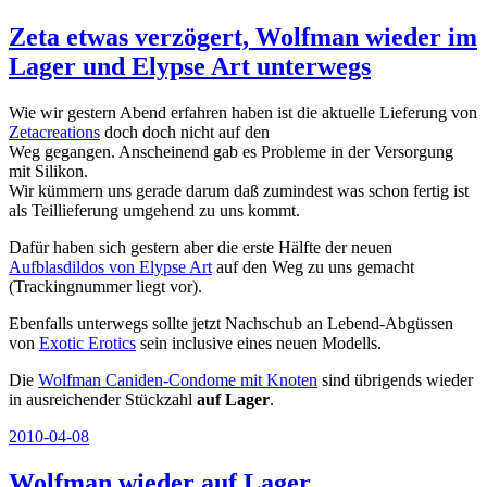
am
Zeta etwas verzögert, Wolfman wieder im
Lager und Elypse Art unterwegs
Wie wir gestern Abend erfahren haben ist die aktuelle Lieferung von
Zetacreations
doch doch nicht auf den
Weg gegangen. Anscheinend gab es Probleme in der Versorgung
mit Silikon.
Wir kümmern uns gerade darum daß zumindest was schon fertig ist
als Teillieferung umgehend zu uns kommt.
Dafür haben sich gestern aber die erste Hälfte der neuen
Aufblasdildos von Elypse Art
auf den Weg zu uns gemacht
(Trackingnummer liegt vor).
Ebenfalls unterwegs sollte jetzt Nachschub an Lebend-Abgüssen
von
Exotic Erotics
sein inclusive eines neuen Modells.
Die
Wolfman Caniden-Condome mit Knoten
sind übrigends wieder
in ausreichender Stückzahl
auf Lager
.
Veröffentlicht
2010-04-08
am
Wolfman wieder auf Lager