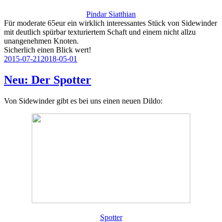
Pindar Siatthian
Für moderate 65eur ein wirklich interessantes Stück von Sidewinder
mit deutlich spürbar texturiertem Schaft und einem nicht allzu
unangenehmen Knoten.
Sicherlich einen Blick wert!
Veröffentlicht
2015-07-21
2018-05-01
am
Neu: Der Spotter
Von Sidewinder gibt es bei uns einen neuen Dildo:
Spotter