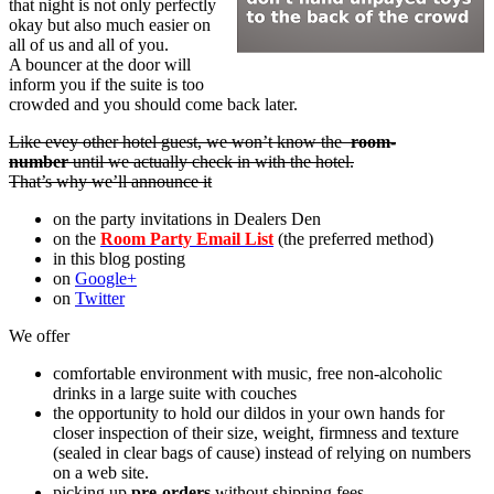
that night is not only perfectly
okay but also much easier on
all of us and all of you.
A bouncer at the door will
inform you if the suite is too
crowded and you should come back later.
Like evey other hotel guest, we won’t know the
room-
number
until we actually check in with the hotel.
That’s why we’ll announce it
on the party invitations in Dealers Den
on the
Room Party Email List
(the preferred method)
in this blog posting
on
Google+
on
Twitter
We offer
comfortable environment with music, free non-alcoholic
drinks in a large suite with couches
the opportunity to hold our dildos in your own hands for
closer inspection of their size, weight, firmness and texture
(sealed in clear bags of cause) instead of relying on numbers
on a web site.
picking up
pre-orders
without shipping fees