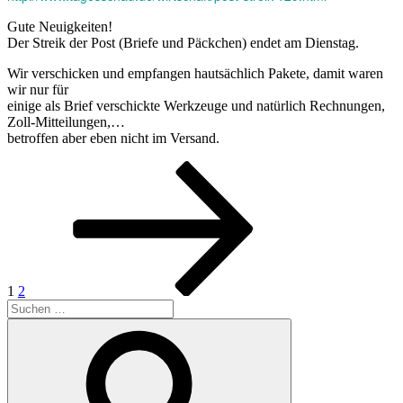
Gute Neuigkeiten!
Der Streik der Post (Briefe und Päckchen) endet am Dienstag.
Wir verschicken und empfangen hautsächlich Pakete, damit waren
wir nur für
einige als Brief verschickte Werkzeuge und natürlich Rechnungen,
Zoll-Mitteilungen,…
betroffen aber eben nicht im Versand.
Seitennummerierung
Seite
Seite
Nächste
Seite
der
Beiträge
1
2
Suchen
nach:
Suchen