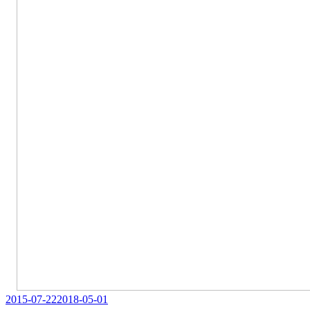
Veröffentlicht
2015-07-22
2018-05-01