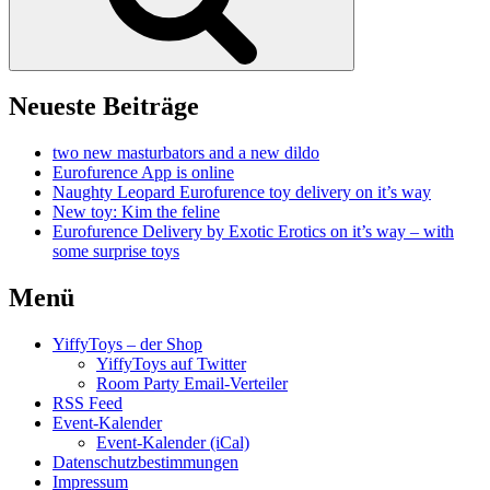
Neueste Beiträge
two new masturbators and a new dildo
Eurofurence App is online
Naughty Leopard Eurofurence toy delivery on it’s way
New toy: Kim the feline
Eurofurence Delivery by Exotic Erotics on it’s way – with
some surprise toys
Menü
YiffyToys – der Shop
YiffyToys auf Twitter
Room Party Email-Verteiler
RSS Feed
Event-Kalender
Event-Kalender (iCal)
Datenschutzbestimmungen
Impressum