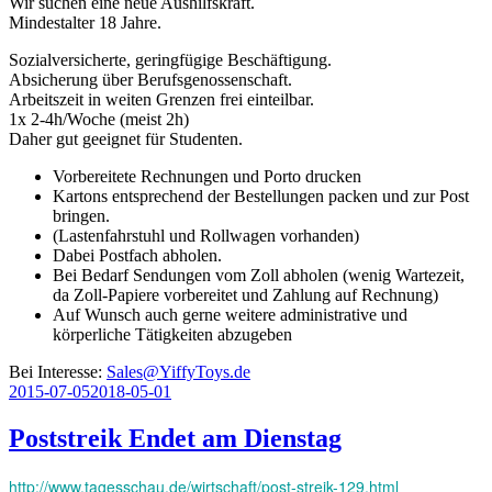
Wir suchen eine neue Aushilfskraft.
Mindestalter 18 Jahre.
Sozialversicherte, geringfügige Beschäftigung.
Absicherung über Berufsgenossenschaft.
Arbeitszeit in weiten Grenzen frei einteilbar.
1x 2-4h/Woche (meist 2h)
Daher gut geeignet für Studenten.
Vorbereitete Rechnungen und Porto drucken
Kartons entsprechend der Bestellungen packen und zur Post
bringen.
(Lastenfahrstuhl und Rollwagen vorhanden)
Dabei Postfach abholen.
Bei Bedarf Sendungen vom Zoll abholen (wenig Wartezeit,
da Zoll-Papiere vorbereitet und Zahlung auf Rechnung)
Auf Wunsch auch gerne weitere administrative und
körperliche Tätigkeiten abzugeben
Bei Interesse:
Sales@YiffyToys.de
Veröffentlicht
2015-07-05
2018-05-01
am
Poststreik Endet am Dienstag
http://www.tagesschau.de/wirtschaft/post-streik-129.html