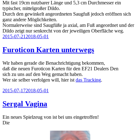
Mit fast 19cm nutzbarer Länge und 5,3 cm Durchmesser ein
typischer, mittelgroßer Dildo.
Durch den gewinkelt angeordneten Saugfuß jedoch eröffnen sich
ganz andere Möglichkeiten.
Normalerweise sind Saugfüße ja axial, am Fuß angeordnet und der
Dildo zeigt nur senkrecht von der jeweiligen Oberfläche weg.
Veröffentlicht
2015-07-21
2018-05-01
am
Furoticon Karten unterwegs
Wir haben gerade die Benachrichtigung bekommen,
daß die neuen Furoticon Karten für den EF21 Dealers Den
sich zu uns auf den Weg gemacht haben.
Wer sie selber verfolgen will, hier ist
das Tracking
.
Veröffentlicht
2015-07-17
2018-05-01
am
Sergal Vagina
Ein neues Spielzeug von ist bei uns eingetroffen!
Die