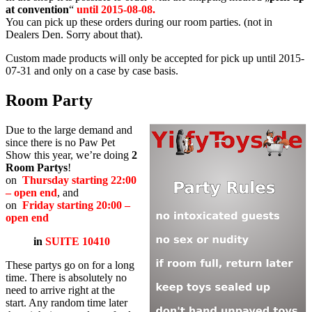
at convention
“
until 2015-08-08.
You can pick up these orders during our room parties. (not in
Dealers Den. Sorry about that).
Custom made products will only be accepted for pick up until 2015-
07-31 and only on a case by case basis.
Room Party
Due to the large demand and
since there is no Paw Pet
Show this year, we’re doing
2
Room Partys
!
on
Thursday starting 22:00
– open end
, and
on
Friday starting 20:00
–
open end
in
SUITE 10410
These partys go on for a long
time. There is absolutely no
need to arrive right at the
start. Any random time later