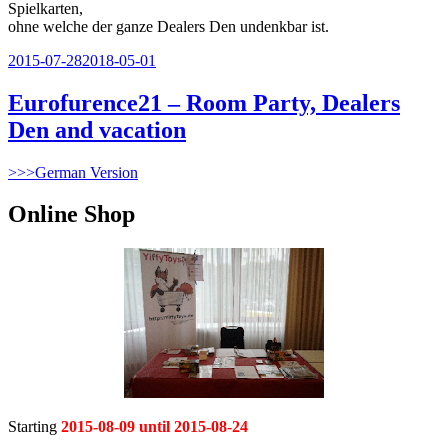
Spielkarten,
ohne welche der ganze Dealers Den undenkbar ist.
Veröffentlicht
2015-07-28
2018-05-01
am
Eurofurence21 – Room Party, Dealers
Den and vacation
>>>German Version
Online Shop
Starting
2015-08-09 until 2015-08-24