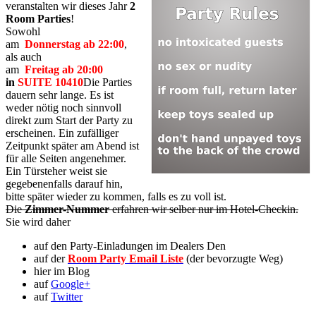
veranstalten wir dieses Jahr
2
Room Parties
!
Sowohl
am
Donnerstag ab 22:00
,
als auch
am
Freitag ab 20:00
in
SUITE 10410
Die Parties
dauern sehr lange. Es ist
weder nötig noch sinnvoll
direkt zum Start der Party zu
erscheinen. Ein zufälliger
Zeitpunkt später am Abend ist
für alle Seiten angenehmer.
Ein Türsteher weist sie
gegebenenfalls darauf hin,
bitte später wieder zu kommen, falls es zu voll ist.
Die
Zimmer-Nummer
erfahren wir selber nur im Hotel-Checkin.
Sie wird daher
auf den Party-Einladungen im Dealers Den
auf der
Room Party Email Liste
(der bevorzugte Weg)
hier im Blog
auf
Google+
auf
Twitter