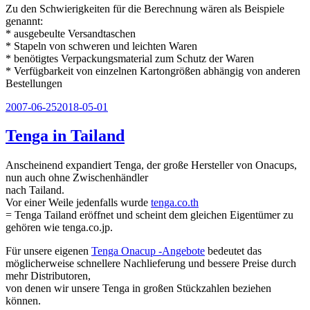
Zu den Schwierigkeiten für die Berechnung wären als Beispiele
genannt:
* ausgebeulte Versandtaschen
* Stapeln von schweren und leichten Waren
* benötigtes Verpackungsmaterial zum Schutz der Waren
* Verfügbarkeit von einzelnen Kartongrößen abhängig von anderen
Bestellungen
Veröffentlicht
2007-06-25
2018-05-01
am
Tenga in Tailand
Anscheinend expandiert Tenga, der große Hersteller von Onacups,
nun auch ohne Zwischenhändler
nach Tailand.
Vor einer Weile jedenfalls wurde
tenga.co.th
= Tenga Tailand eröffnet und scheint dem gleichen Eigentümer zu
gehören wie tenga.co.jp.
Für unsere eigenen
Tenga Onacup -Angebote
bedeutet das
möglicherweise schnellere Nachlieferung und bessere Preise durch
mehr Distributoren,
von denen wir unsere Tenga in großen Stückzahlen beziehen
können.