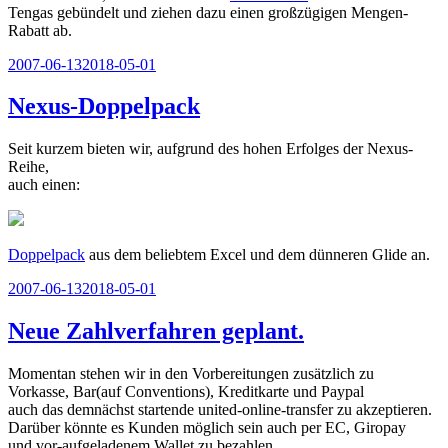
Tengas gebündelt und ziehen dazu einen großzügigen Mengen-
Rabatt ab.
Veröffentlicht
2007-06-13
2018-05-01
am
Nexus-Doppelpack
Seit kurzem bieten wir, aufgrund des hohen Erfolges der Nexus-
Reihe,
auch einen:
Doppelpack
aus dem beliebtem Excel und dem dünneren Glide an.
Veröffentlicht
2007-06-13
2018-05-01
am
Neue Zahlverfahren geplant.
Momentan stehen wir in den Vorbereitungen zusätzlich zu
Vorkasse, Bar(auf Conventions), Kreditkarte und Paypal
auch das demnächst startende united-online-transfer zu akzeptieren.
Darüber könnte es Kunden möglich sein auch per EC, Giropay
und vor-aufgeladenem Wallet zu bezahlen.