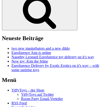
Neueste Beiträge
two new masturbators and a new dildo
Eurofurence App is online
Naughty Leopard Eurofurence toy delivery on it’s way
New toy: Kim the feline
Eurofurence Delivery by Exotic Erotics on it’s way – with
some surprise toys
Menü
YiffyToys – der Shop
YiffyToys auf Twitter
Room Party Email-Verteiler
RSS Feed