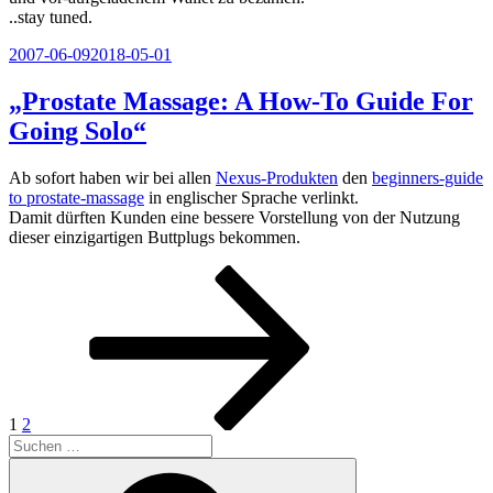
..stay tuned.
Veröffentlicht
2007-06-09
2018-05-01
am
„Prostate Massage: A How-To Guide For
Going Solo“
Ab sofort haben wir bei allen
Nexus-Produkten
den
beginners-guide
to prostate-massage
in englischer Sprache verlinkt.
Damit dürften Kunden eine bessere Vorstellung von der Nutzung
dieser einzigartigen Buttplugs bekommen.
Seitennummerierung
Seite
Seite
Nächste
Seite
der
Beiträge
1
2
Suchen
nach:
Suchen