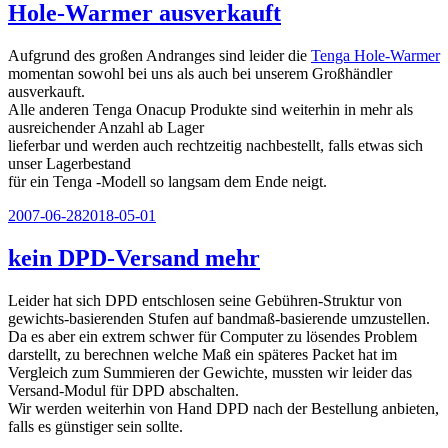
Hole-Warmer ausverkauft
Aufgrund des großen Andranges sind leider die
Tenga Hole-Warmer
momentan sowohl bei uns als auch bei unserem Großhändler
ausverkauft.
Alle anderen Tenga Onacup Produkte sind weiterhin in mehr als
ausreichender Anzahl ab Lager
lieferbar und werden auch rechtzeitig nachbestellt, falls etwas sich
unser Lagerbestand
für ein Tenga -Modell so langsam dem Ende neigt.
Veröffentlicht
2007-06-28
2018-05-01
am
kein DPD-Versand mehr
Leider hat sich DPD entschlosen seine Gebühren-Struktur von
gewichts-basierenden Stufen auf bandmaß-basierende umzustellen.
Da es aber ein extrem schwer für Computer zu lösendes Problem
darstellt, zu berechnen welche Maß ein späteres Packet hat im
Vergleich zum Summieren der Gewichte, mussten wir leider das
Versand-Modul für DPD abschalten.
Wir werden weiterhin von Hand DPD nach der Bestellung anbieten,
falls es günstiger sein sollte.