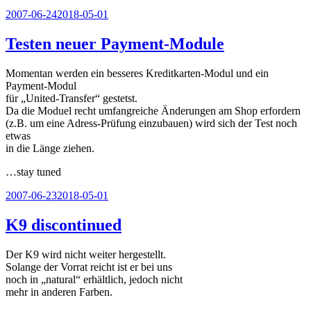
Veröffentlicht
2007-06-24
2018-05-01
am
Testen neuer Payment-Module
Momentan werden ein besseres Kreditkarten-Modul und ein
Payment-Modul
für „United-Transfer“ gestetst.
Da die Moduel recht umfangreiche Änderungen am Shop erfordern
(z.B. um eine Adress-Prüfung einzubauen) wird sich der Test noch
etwas
in die Länge ziehen.
…stay tuned
Veröffentlicht
2007-06-23
2018-05-01
am
K9 discontinued
Der K9 wird nicht weiter hergestellt.
Solange der Vorrat reicht ist er bei uns
noch in „natural“ erhältlich, jedoch nicht
mehr in anderen Farben.