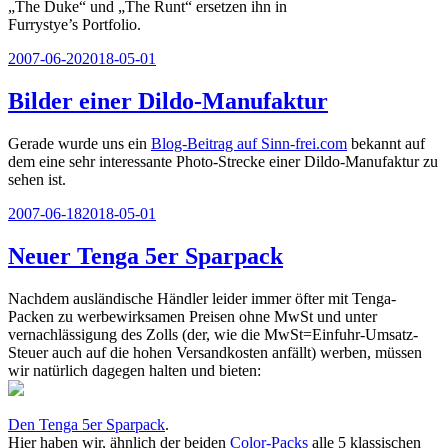
„The Duke“ und „The Runt“ ersetzen ihn in
Furrystye’s Portfolio.
Veröffentlicht
2007-06-20
2018-05-01
am
Bilder einer Dildo-Manufaktur
Gerade wurde uns ein
Blog-Beitrag auf Sinn-frei.com
bekannt auf
dem eine sehr interessante Photo-Strecke einer Dildo-Manufaktur zu
sehen ist.
Veröffentlicht
2007-06-18
2018-05-01
am
Neuer Tenga 5er Sparpack
Nachdem ausländische Händler leider immer öfter mit Tenga-
Packen zu werbewirksamen Preisen ohne MwSt und unter
vernachlässigung des Zolls (der, wie die MwSt=Einfuhr-Umsatz-
Steuer auch auf die hohen Versandkosten anfällt) werben, müssen
wir natürlich dagegen halten und bieten:
Den Tenga 5er Sparpack
.
Hier haben wir, ähnlich der beiden
Color-Packs
alle 5 klassischen