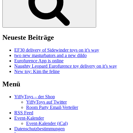
Neueste Beiträge
EF30 delivery of Sidewinder toys on it’s way
two new masturbators and a new dildo
Eurofurence App is online
Naughty Leopard Eurofurence toy delivery on it’s way
New toy: Kim the feline
Menü
YiffyToys – der Shop
YiffyToys auf Twitter
Room Party Email-Verteiler
RSS Feed
Event-Kalender
Event-Kalender (iCal)
Datenschutzbestimmungen