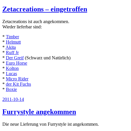
am
Zetacreations – eingetroffen
Zetacreations ist auch angekommen.
Wieder lieferbar sind:
*
Timber
*
Helmutt
*
Akita
*
Ruff Jr
*
Der Greif
(Schwarz und Natürlich)
*
Euro Horse
*
Kolton
*
Lucas
*
Micro Rider
*
der Kit Fuchs
*
Boxie
Veröffentlicht
2011-10-14
am
Furrystyle angekommen
Die neue Lieferung von Furrystyle ist angekommen.