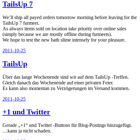
TailsUp 7
We’ll ship all payed orders tomorrow morning before leaving for the
TailsUp 7 furmeet.
As always items sold on location take priority over online sales
(simply because we are mostly offline during furmeets).
We hope to test the new bath slime intensely for your pleasure.
Veröffentlicht
2011-10-25
am
TailsUp
Über das lange Wochenende sind wir auf dem TailsUp -Treffen.
Gleich danach das Wochenende auf einer privaten Feier.
Es kann also momentan zu Verzögerungen im Versand kommen.
Veröffentlicht
2011-10-25
am
+1 und Twitter
Gerade „+1“ und Twitter -Buttons für Blog-Postings hinzugefügt.
…kann ja nicht schaden.