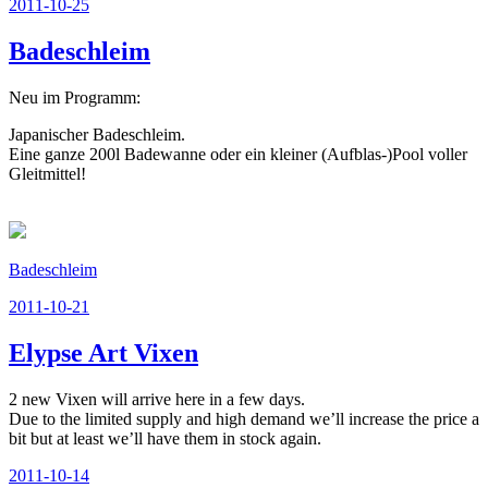
Veröffentlicht
2011-10-25
am
Badeschleim
Neu im Programm:
Japanischer Badeschleim.
Eine ganze 200l Badewanne oder ein kleiner (Aufblas-)Pool voller
Gleitmittel!
Badeschleim
Veröffentlicht
2011-10-21
am
Elypse Art Vixen
2 new Vixen will arrive here in a few days.
Due to the limited supply and high demand we’ll increase the price a
bit but at least we’ll have them in stock again.
Veröffentlicht
2011-10-14