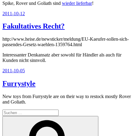
Spike, Rover und Goliath sind
wieder lieferbar
!
Veröffentlicht
2011-10-12
am
Fakultatives Recht?
http://www.heise.de/newsticker/meldung/EU-Kaeufer-sollen-sich-
passendes-Gesetz-waehlen-1359764.html
Interessanter Denkansatz aber sowohl für Händler als auch für
Kunden nicht sinnvoll.
Veröffentlicht
2011-10-05
am
Furrystyle
New toys from Furrystyle are on their way to restock mostly Rover
and Goliath.
Suchen
nach:
Suchen