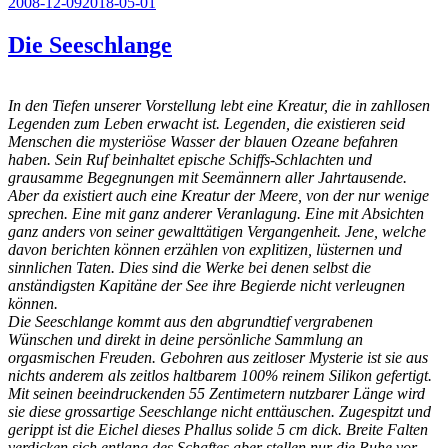
Veröffentlicht
2008-12-09
2018-05-01
am
Die Seeschlange
In den Tiefen unserer Vorstellung lebt eine Kreatur, die in zahllosen
Legenden zum Leben erwacht ist. Legenden, die existieren seid
Menschen die mysteriöse Wasser der blauen Ozeane befahren
haben. Sein Ruf beinhaltet epische Schiffs-Schlachten und
grausamme Begegnungen mit Seemännern aller Jahrtausende.
Aber da existiert auch eine Kreatur der Meere, von der nur wenige
sprechen. Eine mit ganz anderer Veranlagung. Eine mit Absichten
ganz anders von seiner gewalttätigen Vergangenheit. Jene, welche
davon berichten können erzählen von explitizen, lüsternen und
sinnlichen Taten. Dies sind die Werke bei denen selbst die
anständigsten Kapitäne der See ihre Begierde nicht verleugnen
können.
Die Seeschlange kommt aus den abgrundtief vergrabenen
Wünschen und direkt in deine persönliche Sammlung an
orgasmischen Freuden. Gebohren aus zeitloser Mysterie ist sie aus
nichts anderem als zeitlos haltbarem 100% reinem Silikon gefertigt.
Mit seinen beeindruckenden 55 Zentimetern nutzbarer Länge wird
sie diese grossartige Seeschlange nicht enttäuschen. Zugespitzt und
gerippt ist die Eichel dieses Phallus solide 5 cm dick. Breite Falten
verdicken sich entlang des Schaftes aber stellen nur die Ruhe vor