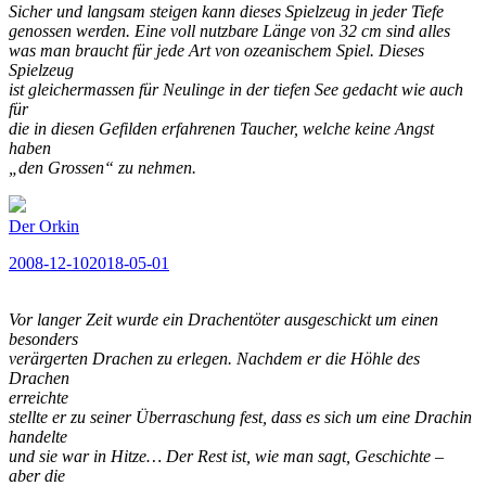
Sicher und langsam steigen kann dieses Spielzeug in jeder Tiefe
genossen werden. Eine voll nutzbare Länge von 32 cm sind alles
was man braucht für jede Art von ozeanischem Spiel. Dieses
Spielzeug
ist gleichermassen für Neulinge in der tiefen See gedacht wie auch
für
die in diesen Gefilden erfahrenen Taucher, welche keine Angst
haben
„den Grossen“ zu nehmen.
Der Orkin
Veröffentlicht
2008-12-10
2018-05-01
am
Vor langer Zeit wurde ein Drachentöter ausgeschickt um einen
besonders
verärgerten Drachen zu erlegen. Nachdem er die Höhle des
Drachen
erreichte
stellte er zu seiner Überraschung fest, dass es sich um eine Drachin
handelte
und sie war in Hitze… Der Rest ist, wie man sagt, Geschichte –
aber die