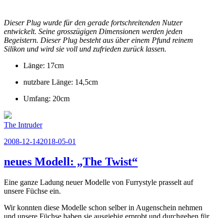
Dieser Plug wurde für den gerade fortschreitenden Nutzer
entwickelt. Seine grosszügigen Dimensionen werden jeden
Begeistern. Dieser Plug besteht aus über einem Pfund reinem
Silikon und wird sie voll und zufrieden zurück lassen.
Länge: 17cm
nutzbare Länge: 14,5cm
Umfang: 20cm
The Intruder
Veröffentlicht
2008-12-14
2018-05-01
am
neues Modell: „The Twist“
Eine ganze Ladung neuer Modelle von Furrystyle prasselt auf
unsere Füchse ein.
Wir konnten diese Modelle schon selber in Augenschein nehmen
und unsere Füchse haben sie ausgiebig erprobt und durchgehen für