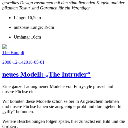
gewelltes Design zusammen mit den stimulierenden Kugeln und der
pikanten Textur sind Garanten für ein Vergnügen.
Länge: 16,5cm
nutzbare Länge: 19cm
Umfang: 16cm
The BumpIt
Veröffentlicht
2008-12-14
2018-05-01
am
neues Modell: „The Intruder“
Eine ganze Ladung neuer Modelle von Furrystyle prasselt auf
unsere Füchse ein.
Wir konnten diese Modelle schon selber in Augenschein nehmen
und unsere Füchse haben sie ausgiebig erprobt und durchgehen für
„yiffy“ befunden.
Weitere Bescheibungen folgen später, hier zunächst ein Bild und die
Größen :