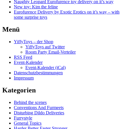
Naughty Leopard Eurofurence toy delivery on it’s way
New toy: Kim the feline
Eurofurence Delivery by Exotic Erotics on it’s way – with
some surprise toys
Menü
YiffyToys – der Shop
YiffyToys auf Twitter
Room Party Email-Verteiler
RSS Feed
Event-Kalender
Event-Kalender (iCal)
Datenschutzbestimmungen
Impressum
Kategorien
Behind the scenes
Conventions And Furmeets
Disturbing Dildo Deliveries
Furrystyle
General Topics
Harder Better Faster Stronger