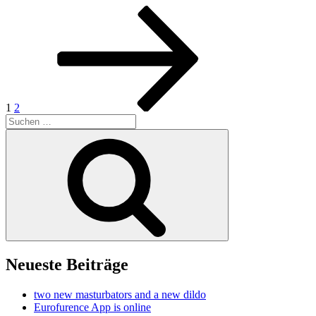
Seitennummerierung
Seite
Seite
Nächste
Seite
der
Beiträge
1
2
Suchen
nach:
Suchen
Neueste Beiträge
two new masturbators and a new dildo
Eurofurence App is online