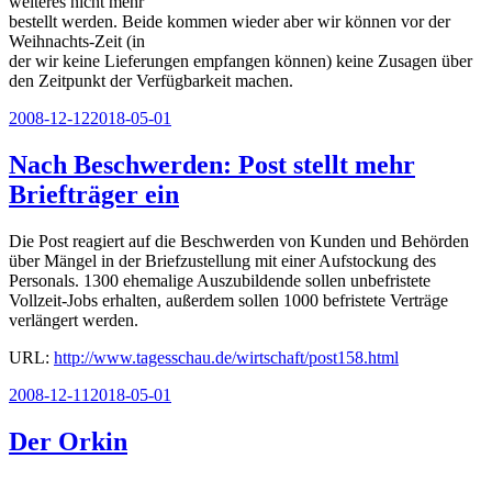
weiteres nicht mehr
bestellt werden. Beide kommen wieder aber wir können vor der
Weihnachts-Zeit (in
der wir keine Lieferungen empfangen können) keine Zusagen über
den Zeitpunkt der Verfügbarkeit machen.
Veröffentlicht
2008-12-12
2018-05-01
am
Nach Beschwerden: Post stellt mehr
Briefträger ein
Die Post reagiert auf die Beschwerden von Kunden und Behörden
über Mängel in der Briefzustellung mit einer Aufstockung des
Personals. 1300 ehemalige Auszubildende sollen unbefristete
Vollzeit-Jobs erhalten, außerdem sollen 1000 befristete Verträge
verlängert werden.
URL:
http://www.tagesschau.de/wirtschaft/post158.html
Veröffentlicht
2008-12-11
2018-05-01
am
Der Orkin