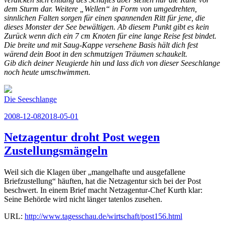
dem Sturm dar. Weitere „Wellen“ in Form von umgedrehten,
sinnlichen Falten sorgen für einen spannenden Ritt für jene, die
dieses Monster der See bewältigen. Ab diesem Punkt gibt es kein
Zurück wenn dich ein 7 cm Knoten für eine lange Reise fest bindet.
Die breite und mit Saug-Kappe versehene Basis hält dich fest
wärend dein Boot in den schmutzigen Träumen schaukelt.
Gib dich deiner Neugierde hin und lass dich von dieser Seeschlange
noch heute umschwimmen.
Die Seeschlange
Veröffentlicht
2008-12-08
2018-05-01
am
Netzagentur droht Post wegen
Zustellungsmängeln
Weil sich die Klagen über „mangelhafte und ausgefallene
Briefzustellung“ häuften, hat die Netzagentur sich bei der Post
beschwert. In einem Brief macht Netzagentur-Chef Kurth klar:
Seine Behörde wird nicht länger tatenlos zusehen.
URL:
http://www.tagesschau.de/wirtschaft/post156.html