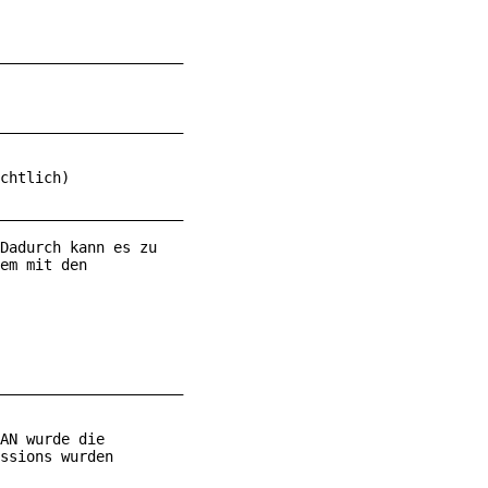
_____________________
_____________________
chtlich)
_____________________
Dadurch kann es zu 
em mit den 
_____________________
AN wurde die 
ssions wurden 