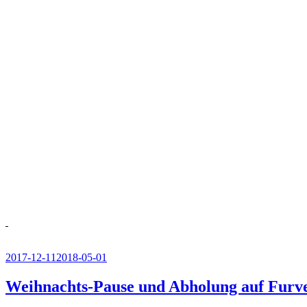
Veröffentlicht
2017-12-11
2018-05-01
am
Weihnachts-Pause und Abholung auf Furve