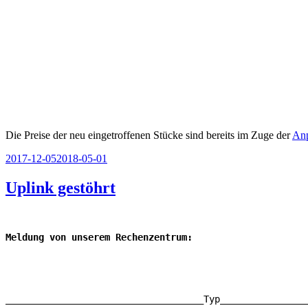
Die Preise der neu eingetroffenen Stücke sind bereits im Zuge der
An
Veröffentlicht
2017-12-05
2018-05-01
am
Uplink gestöhrt
Meldung von unserem Rechenzentrum:
____________________________________Typ________________