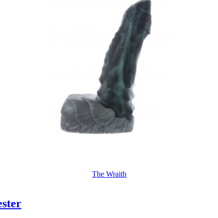
The Wraith
ster