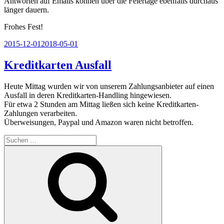
Antworten auf Emails können über die Feiertage ebenfalls durchaus
länger dauern.
Frohes Fest!
Veröffentlicht
2015-12-01
2018-05-01
am
Kreditkarten Ausfall
Heute Mittag wurden wir von unserem Zahlungsanbieter auf einen
Ausfall in deren Kreditkarten-Handling hingewiesen.
Für etwa 2 Stunden am Mittag ließen sich keine Kreditkarten-
Zahlungen verarbeiten.
Überweisungen, Paypal und Amazon waren nicht betroffen.
Suchen
nach:
Suchen