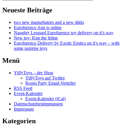
Neueste Beiträge
two new masturbators and a new dildo
Eurofurence App is online
Naughty Leopard Eurofurence toy delivery on it’s way
New toy: Kim the feline
Eurofurence Delivery by Exotic Erotics on it’s way – with
some surprise toys
Menü
YiffyToys – der Shop
YiffyToys auf Twitter
Room Party Email-Verteiler
RSS Feed
Event-Kalender
Event-Kalender (iCal)
Datenschutzbestimmungen
Impressum
Kategorien