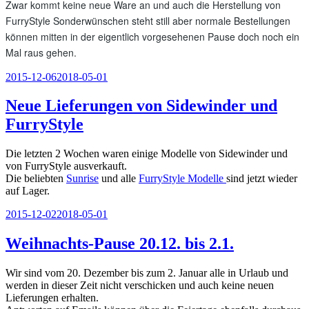
Zwar kommt keine neue Ware an und auch die Herstellung von
FurryStyle Sonderwünschen steht still aber normale Bestellungen
können mitten in der eigentlich vorgesehenen Pause doch noch ein
Mal raus gehen.
Veröffentlicht
2015-12-06
2018-05-01
am
Neue Lieferungen von Sidewinder und
FurryStyle
Die letzten 2 Wochen waren einige Modelle von Sidewinder und
von FurryStyle ausverkauft.
Die beliebten
Sunrise
und alle
FurryStyle Modelle
sind jetzt wieder
auf Lager.
Veröffentlicht
2015-12-02
2018-05-01
am
Weihnachts-Pause 20.12. bis 2.1.
Wir sind vom 20. Dezember bis zum 2. Januar alle in Urlaub und
werden in dieser Zeit nicht verschicken und auch keine neuen
Lieferungen erhalten.