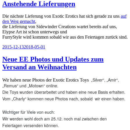
Anstehende Lieferungen
Die nächste Lieferung von Exotic Erotics hat sich gerade zu uns
auf
den Weg gemacht
,
die Lieferung von Sidewinder Creations wartet bereits auf uns,
Elypse Art ist schon unterwegs und
FurryStyle wird kommen sobald wir aus den Feiertagen zurück sind.
Veröffentlicht
2015-12-13
2018-05-01
am
Neue EE Photos und Updates zum
Versand an Weihnachten
„Silver“, „Amir“,
Wir haben neue Photos der Exotic Erotics Toys
„Remus“ und „Motown“ online.
Die Toys wurden überarbeitet und haben eine neue Basis erhalten.
Vom „Charly“ kommen neue Photos nach, sobald wir einen haben.
Wichtiger für Viele von euch:
Wir werden wohl doch am 25.12. noch mal zwischen den
Feiertagen versenden können.