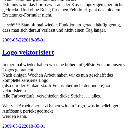
D.h. uns wird das Porto zwar aus der Kasse abgezogen aber nichts
gedruckt. Und ohne Beleg für einen Fehldruck geht das mit dem
Erstattungs-Formular nicht.
…sch*** StampIt mal wieder. Funktioniert gerade häufig genug,
dass man sich darauf verlässt und nicht einen Tag länger.
Veröffentlicht
2009-05-22
2018-05-01
am
Logo vektorisiert
Immer mal wieder haben wir eine höher aufgelöste Version unseres
Logos gebraucht.
Nach einigen Wochen Arbeit haben wir es nun geschafft das
komplette zensierte Logo
(also nur der Einkaufskorb-Fuchs aber nicht der andere) zu
vektorisieren.
Alle Farbverläufe, verschieden dicke Striche, … alles.
War viel Arbeit aber jetzt haben wir ein Logo, was in beliebiger
Auflösung perfekt gedruckt
werden kann.
Veröffentlicht
2009-05-22
2018-05-01