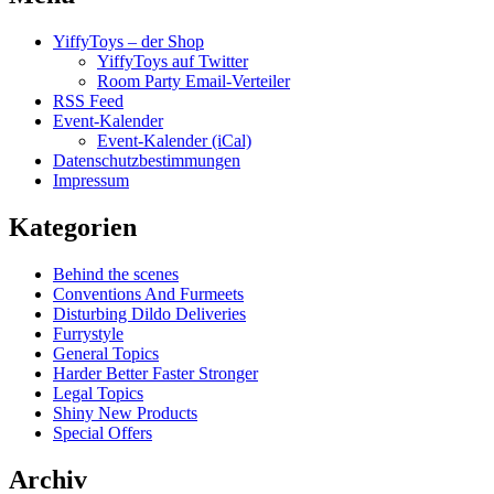
YiffyToys – der Shop
YiffyToys auf Twitter
Room Party Email-Verteiler
RSS Feed
Event-Kalender
Event-Kalender (iCal)
Datenschutzbestimmungen
Impressum
Kategorien
Behind the scenes
Conventions And Furmeets
Disturbing Dildo Deliveries
Furrystyle
General Topics
Harder Better Faster Stronger
Legal Topics
Shiny New Products
Special Offers
Archiv