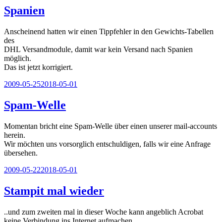
Spanien
Anscheinend hatten wir einen Tippfehler in den Gewichts-Tabellen
des
DHL Versandmodule, damit war kein Versand nach Spanien
möglich.
Das ist jetzt korrigiert.
Veröffentlicht
2009-05-25
2018-05-01
am
Spam-Welle
Momentan bricht eine Spam-Welle über einen unserer mail-accounts
herein.
Wir möchten uns vorsorglich entschuldigen, falls wir eine Anfrage
übersehen.
Veröffentlicht
2009-05-22
2018-05-01
am
Stampit mal wieder
..und zum zweiten mal in dieser Woche kann angeblich Acrobat
keine Verbindung ins Internet aufmachen.