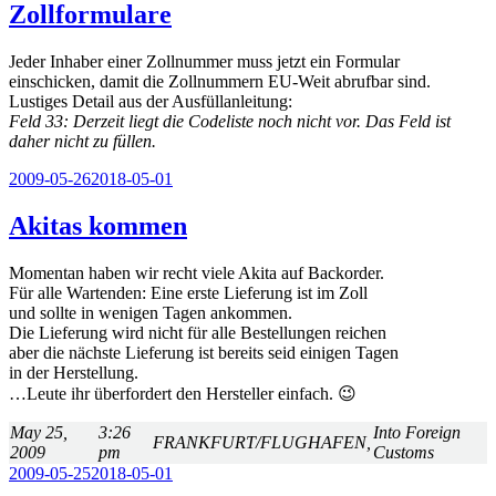
Zollformulare
Jeder Inhaber einer Zollnummer muss jetzt ein Formular
einschicken, damit die Zollnummern EU-Weit abrufbar sind.
Lustiges Detail aus der Ausfüllanleitung:
Feld 33: Derzeit liegt die Codeliste noch nicht vor. Das Feld ist
daher nicht zu füllen.
Veröffentlicht
2009-05-26
2018-05-01
am
Akitas kommen
Momentan haben wir recht viele Akita auf Backorder.
Für alle Wartenden: Eine erste Lieferung ist im Zoll
und sollte in wenigen Tagen ankommen.
Die Lieferung wird nicht für alle Bestellungen reichen
aber die nächste Lieferung ist bereits seid einigen Tagen
in der Herstellung.
…Leute ihr überfordert den Hersteller einfach. 😉
May 25,
3:26
Into Foreign
FRANKFURT/FLUGHAFEN,
2009
pm
Customs
Veröffentlicht
2009-05-25
2018-05-01
am