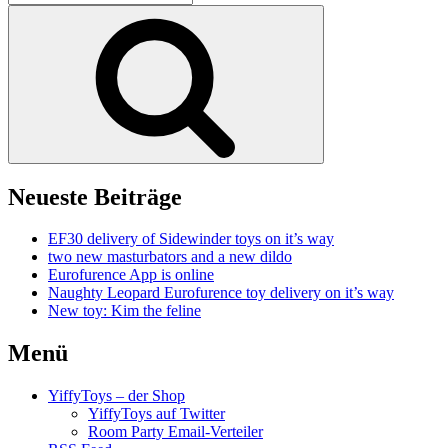
nach:
Suchen
Neueste Beiträge
EF30 delivery of Sidewinder toys on it’s way
two new masturbators and a new dildo
Eurofurence App is online
Naughty Leopard Eurofurence toy delivery on it’s way
New toy: Kim the feline
Menü
YiffyToys – der Shop
YiffyToys auf Twitter
Room Party Email-Verteiler