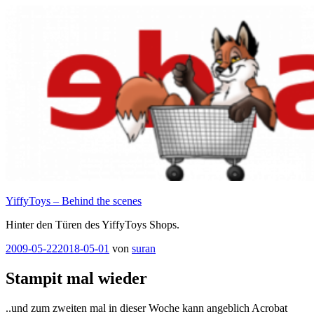
Zum
Inhalt
springen
YiffyToys – Behind the scenes
Hinter den Türen des YiffyToys Shops.
Veröffentlicht
2009-05-22
2018-05-01
von
suran
am
Stampit mal wieder
..und zum zweiten mal in dieser Woche kann angeblich Acrobat