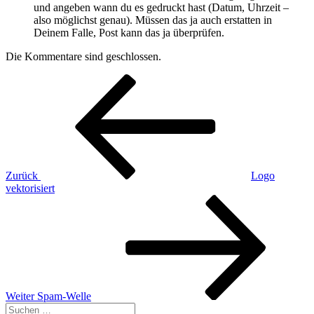
und angeben wann du es gedruckt hast (Datum, Uhrzeit –
also möglichst genau). Müssen das ja auch erstatten in
Deinem Falle, Post kann das ja überprüfen.
Die Kommentare sind geschlossen.
Beitragsnavigation
Vorheriger
Beitrag
Zurück
Logo
vektorisiert
Nächster
Beitrag
Weiter
Spam-Welle
Suchen