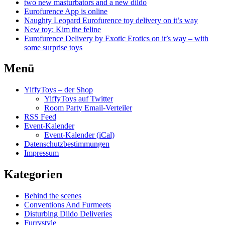
two new masturbators and a new dildo
Eurofurence App is online
Naughty Leopard Eurofurence toy delivery on it’s way
New toy: Kim the feline
Eurofurence Delivery by Exotic Erotics on it’s way – with
some surprise toys
Menü
YiffyToys – der Shop
YiffyToys auf Twitter
Room Party Email-Verteiler
RSS Feed
Event-Kalender
Event-Kalender (iCal)
Datenschutzbestimmungen
Impressum
Kategorien
Behind the scenes
Conventions And Furmeets
Disturbing Dildo Deliveries
Furrystyle