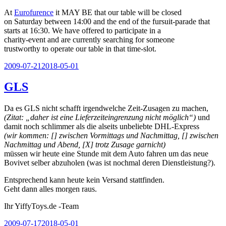
At
Eurofurence
it MAY BE that our table will be closed
on Saturday between 14:00 and the end of the fursuit-parade that
starts at 16:30. We have offered to participate in a
charity-event and are currently searching for someone
trustworthy to operate our table in that time-slot.
Veröffentlicht
2009-07-21
2018-05-01
am
GLS
Da es GLS nicht schafft irgendwelche Zeit-Zusagen zu machen,
(Zitat: „daher ist eine Lieferzeiteingrenzung nicht möglich“)
und
damit noch schlimmer als die alseits unbeliebte DHL-Express
(wir kommen: [] zwischen Vormittags und Nachmittag, [] zwischen
Nachmittag und Abend, [X] trotz Zusage garnicht)
müssen wir heute eine Stunde mit dem Auto fahren um das neue
Bovivet selber abzuholen (was ist nochmal deren Dienstleistung?).
Entsprechend kann heute kein Versand stattfinden.
Geht dann alles morgen raus.
Ihr YiffyToys.de -Team
Veröffentlicht
2009-07-17
2018-05-01