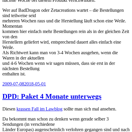
nächste Woche bei diesem Produkt verschwinden.
Wer auf BadDragon oder Zetacreations wartet – die Bestellungen
sind teilweise seid
mehreren Wochen raus und die Herstellung läuft schon eine Weile.
Momentan
kommen hier einfach mehr Bestellungen rein als in der gleichen Zeit
von den
Herstellern geliefert wird, entsprechend dauert alles einfach eine
Weile.
Als Richtwert kann man von 3-4 Wochen ausgehen, wenn die
Waren in der aktuellen
und 4-6 Wochen wenn wir sagen müssen, dass sie erst in der
nächsten Bestellung
enthalten ist.
Veröffentlicht
2009-07-08
2018-05-01
am
DPD: Paket 4 Monate unterwegs
Diesen
krassen Fall im Lawblog
sollte man sich mal ansehen.
Da bekommt man schon zu denken wenn gerade selber 3
Sendungen (in verschiedene
Länder Europas) augenscheinlich verlohren gegangen sind und nach