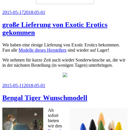
Veröffentlicht
2015-05-17
2018-05-01
am
große Lieferung von Exotic Erotics
gekommen
Wir haben eine riesige Lieferung von Exotic Erotics bekommen.
Fast alle
Modelle dieses Herstellers
sind wieder auf Lager!
Wir nehmen für kurze Zeit auch wieder Sonderwünsche an, die wir
in der nächsten Bestellung (in wenigen Tagen) unterbringen.
Veröffentlicht
2015-05-11
2018-05-01
am
Bengal Tiger Wunschmodell
Ab
sofort
bieten
wir den