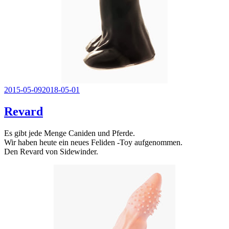
Veröffentlicht
2015-05-09
2018-05-01
am
Revard
Es gibt jede Menge Caniden und Pferde.
Wir haben heute ein neues Feliden -Toy aufgenommen.
Den Revard von Sidewinder.