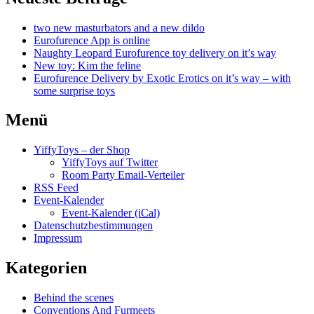
two new masturbators and a new dildo
Eurofurence App is online
Naughty Leopard Eurofurence toy delivery on it’s way
New toy: Kim the feline
Eurofurence Delivery by Exotic Erotics on it’s way – with
some surprise toys
Menü
YiffyToys – der Shop
YiffyToys auf Twitter
Room Party Email-Verteiler
RSS Feed
Event-Kalender
Event-Kalender (iCal)
Datenschutzbestimmungen
Impressum
Kategorien
Behind the scenes
Conventions And Furmeets