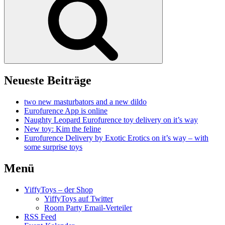
Neueste Beiträge
two new masturbators and a new dildo
Eurofurence App is online
Naughty Leopard Eurofurence toy delivery on it’s way
New toy: Kim the feline
Eurofurence Delivery by Exotic Erotics on it’s way – with
some surprise toys
Menü
YiffyToys – der Shop
YiffyToys auf Twitter
Room Party Email-Verteiler
RSS Feed