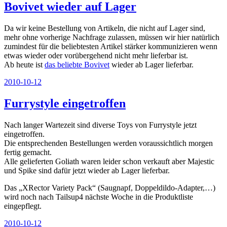
Bovivet wieder auf Lager
Da wir keine Bestellung von Artikeln, die nicht auf Lager sind,
mehr ohne vorherige Nachfrage zulassen, müssen wir hier natürlich
zumindest für die beliebtesten Artikel stärker kommunizieren wenn
etwas wieder oder vorübergehend nicht mehr lieferbar ist.
Ab heute ist
das beliebte Bovivet
wieder ab Lager lieferbar.
Veröffentlicht
2010-10-12
am
Furrystyle eingetroffen
Nach langer Wartezeit sind diverse Toys von Furrystyle jetzt
eingetroffen.
Die entsprechenden Bestellungen werden voraussichtlich morgen
fertig gemacht.
Alle gelieferten Goliath waren leider schon verkauft aber Majestic
und Spike sind dafür jetzt wieder ab Lager lieferbar.
Das „XRector Variety Pack“ (Saugnapf, Doppeldildo-Adapter,…)
wird noch nach Tailsup4 nächste Woche in die Produktliste
eingepflegt.
Veröffentlicht
2010-10-12