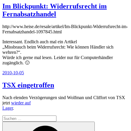
Im Blickpunkt: Widerrufsrecht im
Fernabsatzhandel
http://www.heise.de/resale/artikel/Im-Blickpunkt-Widerrufsrecht-im-
Fernabsatzhandel-1097845.html
Interessant. Endlich auch mal ein Artikel
„Missbrauch beim Widerrufsrecht: Wie können Händler sich
wehren?“.
Würde ich gerne mal lesen. Leider nur für Computerhändler
zugänglich. 🙁
Veröffentlicht
2010-10-05
am
TSX eingetroffen
Nach elenden Verzögerungen sind Wolfman und Cliffort von TSX
jetzt
wieder auf
Lager
.
Suchen
nach:
Suchen