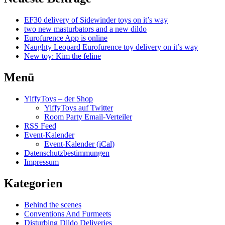
EF30 delivery of Sidewinder toys on it’s way
two new masturbators and a new dildo
Eurofurence App is online
Naughty Leopard Eurofurence toy delivery on it’s way
New toy: Kim the feline
Menü
YiffyToys – der Shop
YiffyToys auf Twitter
Room Party Email-Verteiler
RSS Feed
Event-Kalender
Event-Kalender (iCal)
Datenschutzbestimmungen
Impressum
Kategorien
Behind the scenes
Conventions And Furmeets
Disturbing Dildo Deliveries