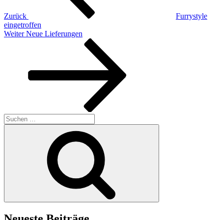
Zurück
Furrystyle
eingetroffen
Nächster
Weiter
Neue Lieferungen
Beitrag
Suchen
nach:
Suchen
Neueste Beiträge