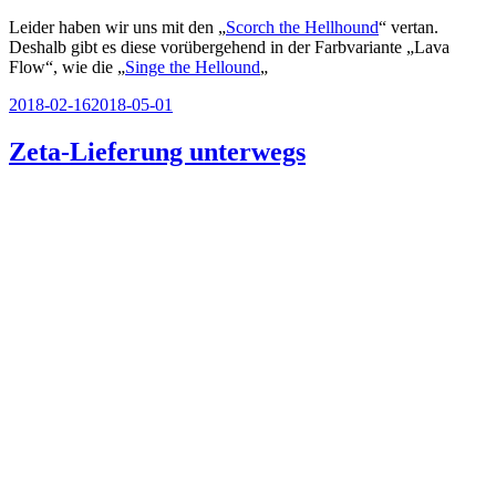
Leider haben wir uns mit den „
Scorch the Hellhound
“ vertan.
Deshalb gibt es diese vorübergehend in der Farbvariante „Lava
Flow“, wie die „
Singe the Hellound
„
Veröffentlicht
2018-02-16
2018-05-01
am
Zeta-Lieferung unterwegs