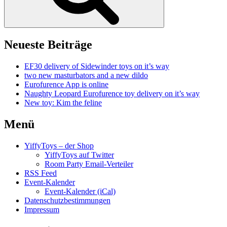
Neueste Beiträge
EF30 delivery of Sidewinder toys on it’s way
two new masturbators and a new dildo
Eurofurence App is online
Naughty Leopard Eurofurence toy delivery on it’s way
New toy: Kim the feline
Menü
YiffyToys – der Shop
YiffyToys auf Twitter
Room Party Email-Verteiler
RSS Feed
Event-Kalender
Event-Kalender (iCal)
Datenschutzbestimmungen
Impressum