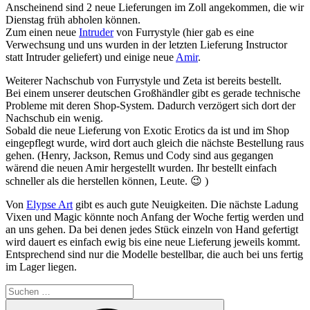
Anscheinend sind 2 neue Lieferungen im Zoll angekommen, die wir
Dienstag früh abholen können.
Zum einen neue
Intruder
von Furrystyle (hier gab es eine
Verwechsung und uns wurden in der letzten Lieferung Instructor
statt Intruder geliefert) und einige neue
Amir
.
Weiterer Nachschub von Furrystyle und Zeta ist bereits bestellt.
Bei einem unserer deutschen Großhändler gibt es gerade technische
Probleme mit deren Shop-System. Dadurch verzögert sich dort der
Nachschub ein wenig.
Sobald die neue Lieferung von Exotic Erotics da ist und im Shop
eingepflegt wurde, wird dort auch gleich die nächste Bestellung raus
gehen. (Henry, Jackson, Remus und Cody sind aus gegangen
wärend die neuen Amir hergestellt wurden. Ihr bestellt einfach
schneller als die herstellen können, Leute. 😉 )
Von
Elypse Art
gibt es auch gute Neuigkeiten. Die nächste Ladung
Vixen und Magic könnte noch Anfang der Woche fertig werden und
an uns gehen. Da bei denen jedes Stück einzeln von Hand gefertigt
wird dauert es einfach ewig bis eine neue Lieferung jeweils kommt.
Entsprechend sind nur die Modelle bestellbar, die auch bei uns fertig
im Lager liegen.
Suchen
nach:
Suchen