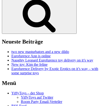
Neueste Beiträge
two new masturbators and a new dildo
Eurofurence App is online
Naughty Leopard Eurofurence toy delivery on it’s way
New toy: Kim the feline
Eurofurence Delivery by Exotic Erotics on it’s way – with
some surprise toys
Menü
YiffyToys – der Shop
YiffyToys auf Twitter
Room Party Email-Verteiler
RSS Feed