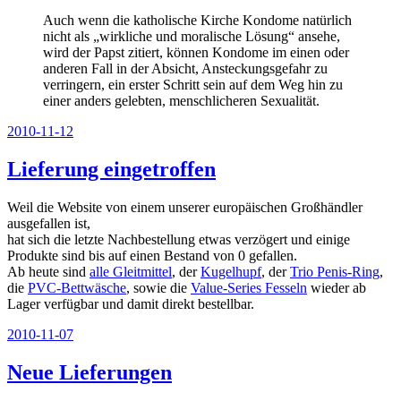
Auch wenn die katholische Kirche Kondome natürlich
nicht als „wirkliche und moralische Lösung“ ansehe,
wird der Papst zitiert, können Kondome im einen oder
anderen Fall in der Absicht, Ansteckungsgefahr zu
verringern, ein erster Schritt sein auf dem Weg hin zu
einer anders gelebten, menschlicheren Sexualität.
Veröffentlicht
2010-11-12
am
Lieferung eingetroffen
Weil die Website von einem unserer europäischen Großhändler
ausgefallen ist,
hat sich die letzte Nachbestellung etwas verzögert und einige
Produkte sind bis auf einen Bestand von 0 gefallen.
Ab heute sind
alle Gleitmittel
, der
Kugelhupf
, der
Trio Penis-Ring
,
die
PVC-Bettwäsche
, sowie die
Value-Series Fesseln
wieder ab
Lager verfügbar und damit direkt bestellbar.
Veröffentlicht
2010-11-07
am
Neue Lieferungen