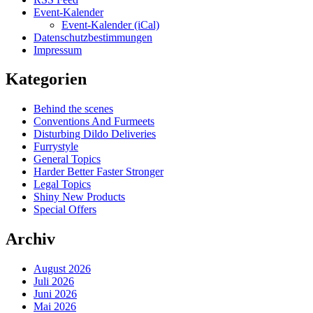
Event-Kalender
Event-Kalender (iCal)
Datenschutzbestimmungen
Impressum
Kategorien
Behind the scenes
Conventions And Furmeets
Disturbing Dildo Deliveries
Furrystyle
General Topics
Harder Better Faster Stronger
Legal Topics
Shiny New Products
Special Offers
Archiv
August 2026
Juli 2026
Juni 2026
Mai 2026