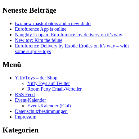
Neueste Beiträge
two new masturbators and a new dildo
Eurofurence App is online
Naughty Leopard Eurofurence toy delivery on it’s way
New toy: Kim the feline
Eurofurence Delivery by Exotic Erotics on it’s way – with
some surprise toys
Menü
YiffyToys – der Shop
YiffyToys auf Twitter
Room Party Email-Verteiler
RSS Feed
Event-Kalender
Event-Kalender (iCal)
Datenschutzbestimmungen
Impressum
Kategorien