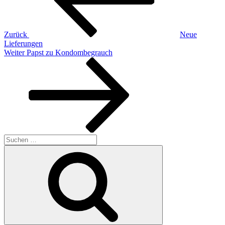
Zurück
Neue
Lieferungen
Nächster
Weiter
Papst zu Kondombegrauch
Beitrag
Suchen
nach:
Suchen