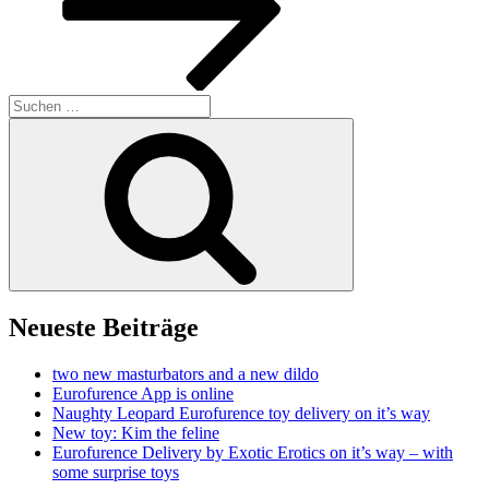
Suchen
nach:
Suchen
Neueste Beiträge
two new masturbators and a new dildo
Eurofurence App is online
Naughty Leopard Eurofurence toy delivery on it’s way
New toy: Kim the feline
Eurofurence Delivery by Exotic Erotics on it’s way – with
some surprise toys