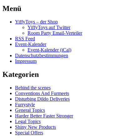
Menü
YiffyToys – der Shop
YiffyToys auf Twitter
Room Party Email-Verteiler
RSS Feed
Event-Kalender
Event-Kalender (iCal)
Datenschutzbestimmungen
Impressum
Kategorien
Behind the scenes
Conventions And Furmeets
Disturbing Dildo Deliveries
Furrystyle
General Topics
Harder Better Faster Stronger
Legal Topics
Shiny New Products
Special Offers