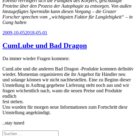
Ebenso verringert sich die Fähigkeit des Körpers, geschädigte
Proteine über den Prozess der Autophagie zu entsorgen. Von außen
hinzugefügtes Spermidin kann diesen Vorgang – die Grazer
Forscher sprechen vom „wichtigsten Faktor für Langlebigkeit“ – in
Gang halten
Veröffentlicht
2009-10-05
2018-05-01
am
CumLube und Bad Dragon
Da immer wieder Fragen kommen:
CumLube und die anderen Bad Dragon -Produkte kommen definitiv
wieder. Momentan organisieren die ihr Angebot für Händler neu
und solange können wir nicht nachbestellen. Eine zu Beginn dieser
Umstellung in Auftrag gegebene Lieferung steht noch aus und wir
fragen wöchentlich nach, wann die neuen Preise und Produkte
endlich
fest stehen.
Uns wurden für morgen neue Informationen zum Fortschritt diesr
Umstellung angekündigt.
..stay tuned
Suchen