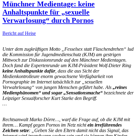
Münchner Medientage: keine
Anhaltspunkte für „sexuelle
Verwarlosung“ durch Pornos
Bericht auf Heise
Unter dem zugkräftigen Motto „Fesselsex statt Flaschendrehen“ lud
die Kommission für Jugendmedienschutz (KJM) am gestrigen
Mittwoch zur Diskussionsrunde auf den Münchner Medientagen.
Doch fand die Expertenrunde um KJM-Präsident Wolf-Dieter Ring
keine Anhaltspunkte dafür
, dass die aus Sicht der
Medienkontrolleure enorm gewachsene Verfügbarkeit von
Pornographie im Internet tatsächlich zur „sexuellen
Verwahrlosung“ von jungen Menschen geführt habe. Als
„reines
Medienphänomen“ und sogar „Sensationsmache“
bezeichnete der
Leipziger Sexualforscher Kurt Starke den Begriff.
…
Rechtsanwalt Marko Dörre…, warf die Frage auf, ob die KJM mit
ihrem… Kampf gegen Pornos im Netz nicht
ein irreführendes
Zeichen setze
: „Geben Sie den Eltern damit nicht das Signal, das
Internet wird irgendwann sauber sein und sie können ihre Kinder