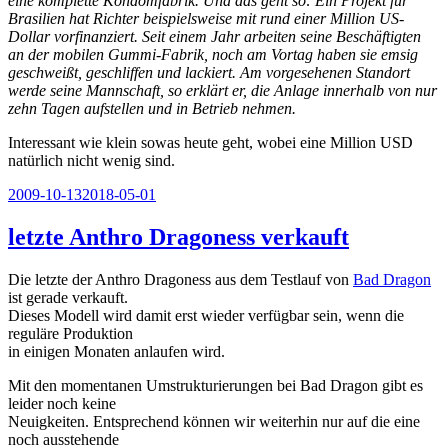
eine komplette Kondomfabrik. Und das geht so: Ein Projekt für
Brasilien hat Richter beispielsweise mit rund einer Million US-
Dollar vorfinanziert. Seit einem Jahr arbeiten seine Beschäftigten
an der mobilen Gummi-Fabrik, noch am Vortag haben sie emsig
geschweißt, geschliffen und lackiert. Am vorgesehenen Standort
werde seine Mannschaft, so erklärt er, die Anlage innerhalb von nur
zehn Tagen aufstellen und in Betrieb nehmen.
Interessant wie klein sowas heute geht, wobei eine Million USD
natürlich nicht wenig sind.
Veröffentlicht
2009-10-13
2018-05-01
am
letzte Anthro Dragoness verkauft
Die letzte der Anthro Dragoness aus dem Testlauf von
Bad Dragon
ist gerade verkauft.
Dieses Modell wird damit erst wieder verfügbar sein, wenn die
reguläre Produktion
in einigen Monaten anlaufen wird.
Mit den momentanen Umstrukturierungen bei Bad Dragon gibt es
leider noch keine
Neuigkeiten. Entsprechend können wir weiterhin nur auf die eine
noch ausstehende