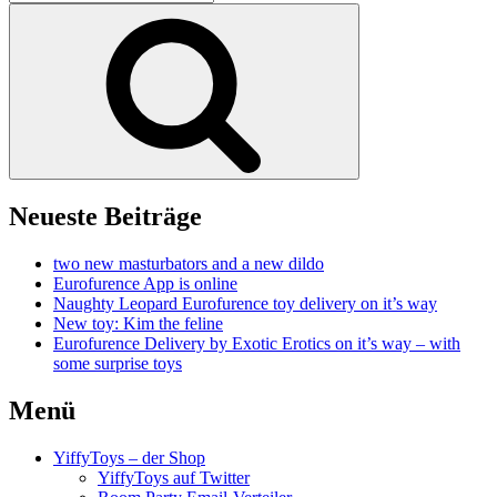
nach:
Suchen
Neueste Beiträge
two new masturbators and a new dildo
Eurofurence App is online
Naughty Leopard Eurofurence toy delivery on it’s way
New toy: Kim the feline
Eurofurence Delivery by Exotic Erotics on it’s way – with
some surprise toys
Menü
YiffyToys – der Shop
YiffyToys auf Twitter