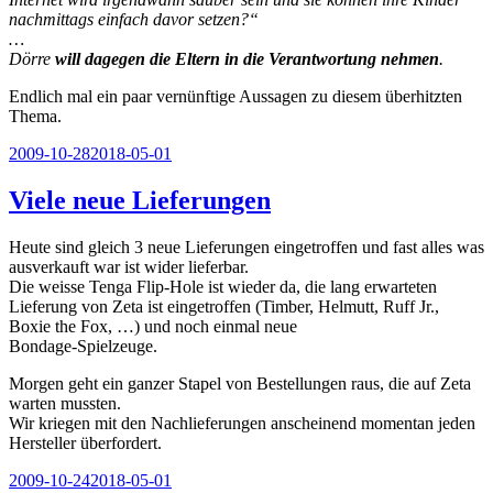
nachmittags einfach davor setzen?“
…
Dörre
will dagegen die Eltern in die Verantwortung nehmen
.
Endlich mal ein paar vernünftige Aussagen zu diesem überhitzten
Thema.
Veröffentlicht
2009-10-28
2018-05-01
am
Viele neue Lieferungen
Heute sind gleich 3 neue Lieferungen eingetroffen und fast alles was
ausverkauft war ist wider lieferbar.
Die weisse Tenga Flip-Hole ist wieder da, die lang erwarteten
Lieferung von Zeta ist eingetroffen (Timber, Helmutt, Ruff Jr.,
Boxie the Fox, …) und noch einmal neue
Bondage-Spielzeuge.
Morgen geht ein ganzer Stapel von Bestellungen raus, die auf Zeta
warten mussten.
Wir kriegen mit den Nachlieferungen anscheinend momentan jeden
Hersteller überfordert.
Veröffentlicht
2009-10-24
2018-05-01