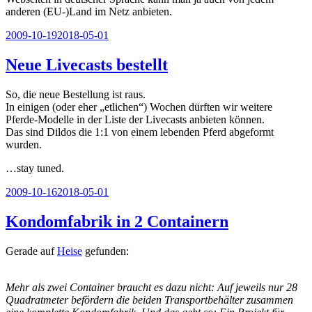
anderen (EU-)Land im Netz anbieten.
Veröffentlicht
2009-10-19
2018-05-01
am
Neue Livecasts bestellt
So, die neue Bestellung ist raus.
In einigen (oder eher „etlichen“) Wochen dürften wir weitere
Pferde-Modelle in der Liste der Livecasts anbieten können.
Das sind Dildos die 1:1 von einem lebenden Pferd abgeformt
wurden.
…stay tuned.
Veröffentlicht
2009-10-16
2018-05-01
am
Kondomfabrik in 2 Containern
Gerade auf
Heise
gefunden:
Mehr als zwei Container braucht es dazu nicht: Auf jeweils nur 28
Quadratmeter befördern die beiden Transportbehälter zusammen