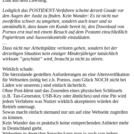
Zitat aus dem Lawblog:
Lediglich das POSTIDENT-Verfahren scheint derzeit Gnade vor
den Augen der Justiz zu finden. Kein Wunder: Es ist nicht nur
zweifellos schwer zu umgehen, sondern auch teuer und so
umständlich, dass kaum ein Kunde bereit ist, den Download von
Pornos erst mal mit einem Besuch auf dem Postamt einschließlich
Papierkram und Ausweiskontrolle einzuläuten.
…
Dass nicht nur Arbeitsplätze verloren gehen, sondern bei der
derzeitigen Situation kein einziger Minderjähriger tatsächlich
wirksam “geschützt” wird, braucht ja nicht zu stören.
Wirklich schade.
Die hierzulande gestellten Anforderungen an eine Altersverifikation
für Webseiten (nötig bei z.b. Pornos, zum Glück NOCH nicht bei
Läden wie unserem.) sind einfach lächerlich.
Ohne Post-Ident und das Zusenden eines physischen Schlüssels
(z.B. Tan-Generator, USB-Key oder ähnliches) und eine Pin wird
jedem Verfahren was Nutzer wirklich akzeptieren würden der
Betrieb untersagt.
Sowas macht einfach niemand nur um auf eine Webseite zugreifen
zu können.
Kein Wunder das es praktisch keine entsprechenden Anbieter mehr
in Deutschland giebt.
Webseiten in deutscher Sprache kann man ja auch von jedem