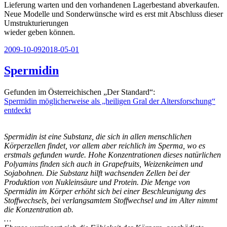
Lieferung warten und den vorhandenen Lagerbestand abverkaufen.
Neue Modelle und Sonderwünsche wird es erst mit Abschluss dieser
Umstrukturierungen
wieder geben können.
Veröffentlicht
2009-10-09
2018-05-01
am
Spermidin
Gefunden im Österreichischen „Der Standard“:
Spermidin möglicherweise als „heiligen Gral der Altersforschung“
entdeckt
Spermidin ist eine Substanz, die sich in allen menschlichen
Körperzellen findet, vor allem aber reichlich im Sperma, wo es
erstmals gefunden wurde. Hohe Konzentrationen dieses natürlichen
Polyamins finden sich auch in Grapefruits, Weizenkeimen und
Sojabohnen. Die Substanz hilft wachsenden Zellen bei der
Produktion von Nukleinsäure und Protein. Die Menge von
Spermidin im Körper erhöht sich bei einer Beschleunigung des
Stoffwechsels, bei verlangsamtem Stoffwechsel und im Alter nimmt
die Konzentration ab.
…