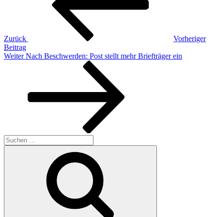
Zurück
Vorheriger
Beitrag
Nächster
Weiter
Nach Beschwerden: Post stellt mehr Briefträger ein
Beitrag
Suchen
nach:
Suchen