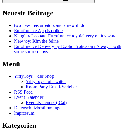
Neueste Beiträge
two new masturbators and a new dildo
Eurofurence App is online
Naughty Leopard Eurofurence toy delivery on it’s way
New toy: Kim the feline
Eurofurence Delivery by Exotic Erotics on it’s way – with
some surprise toys
Menü
YiffyToys – der Shop
YiffyToys auf Twitter
Room Party Email-Verteiler
RSS Feed
Event-Kalender
Event-Kalender (iCal)
Datenschutzbestimmungen
Impressum
Kategorien