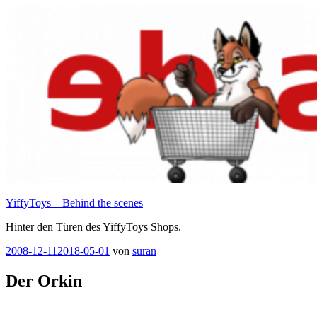
Zum
Inhalt
springen
YiffyToys – Behind the scenes
Hinter den Türen des YiffyToys Shops.
Veröffentlicht
2008-12-11
2018-05-01
von
suran
am
Der Orkin