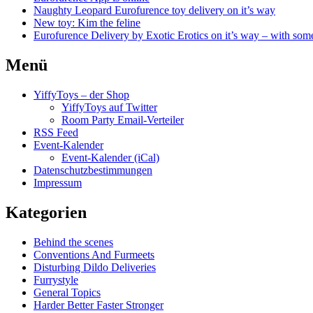
Naughty Leopard Eurofurence toy delivery on it’s way
New toy: Kim the feline
Eurofurence Delivery by Exotic Erotics on it’s way – with some
Menü
YiffyToys – der Shop
YiffyToys auf Twitter
Room Party Email-Verteiler
RSS Feed
Event-Kalender
Event-Kalender (iCal)
Datenschutzbestimmungen
Impressum
Kategorien
Behind the scenes
Conventions And Furmeets
Disturbing Dildo Deliveries
Furrystyle
General Topics
Harder Better Faster Stronger