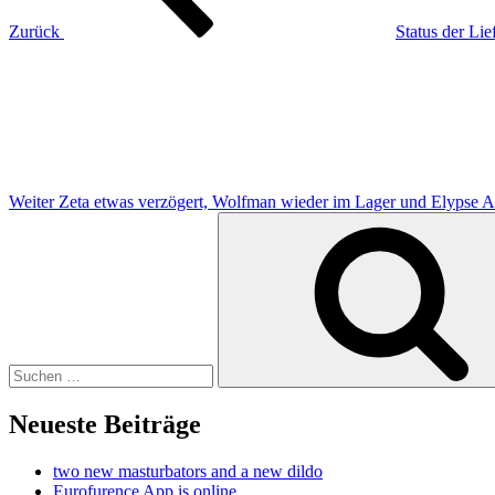
Zurück
Status der Li
Nächster
Beitrag
Weiter
Zeta etwas verzögert, Wolfman wieder im Lager und Elypse A
Suchen
nach:
Neueste Beiträge
two new masturbators and a new dildo
Eurofurence App is online