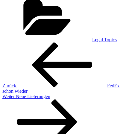
Legal Topics
Beitragsnavigation
Vorheriger
Beitrag
Zurück
FedEx
schon wieder
Nächster
Weiter
Neue Lieferungen
Beitrag