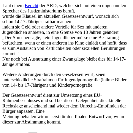
Laut einem
Bericht
der ARD, welcher sich auf einen ungenannten
Sprecher des Justizministeriums beruft,
wurde die Klausel im aktuellen Gesetzesentwurf, wonach sich
schon 14-17-Jährige strafbar machen
indem sie Geld oder andere Vorteile für Sex mit anderen
Jugendlichen anbieten, in eine Grenze von 18 Jahren geändert.
„Der Sprecher sagte, kein Jugendlicher müsse eine Bestrafung
befürchten, wenn er einen anderen ins Kino einlädt und hofft, dass
es zum Austausch von Zärtlichkeiten oder sexuellen Berührungen
kommt.“
Nur noch bei Ausnutzung einer Zwangslage bleibt dies für 14-17-
Jähige strafbar.
Weitere Änderungen durch den Gesetzesentwurf, seien
unterschiedliche Strafrahmen für Jugendpornografie (intime Bilder
von 14- bis 17-Jährigen) und Kinderpornografie.
Der Gesetzesentwurf dient zur Umsetzung eines EU-
Rahmenbeschlusses und soll bei dieser Gelegenheit die aktuelle
Rechtslage anscheinend mal wieder dem Unrechts-Empfinden der
Bürger anpassen. Eine
Meinung behalten wir uns erst für den finalen Entwurf vor, wenn
dieser zur Abstimmung kommt.
Kategorien