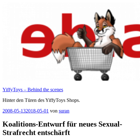
Zum
Inhalt
springen
YiffyToys – Behind the scenes
Hinter den Türen des YiffyToys Shops.
Veröffentlicht
2008-05-13
2018-05-01
von
suran
am
Koalitions-Entwurf für neues Sexual-
Strafrecht entschärft