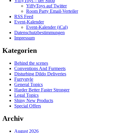
YiffyToys – der Shop
YiffyToys auf Twitter
Room Party Email-Verteiler
RSS Feed
Event-Kalender
Event-Kalender (iCal)
Datenschutzbestimmungen
Impressum
Kategorien
Behind the scenes
Conventions And Furmeets
Disturbing Dildo Deliveries
Furrystyle
General Topics
Harder Better Faster Stronger
Legal Topics
Shiny New Products
Special Offers
Archiv
August 2026