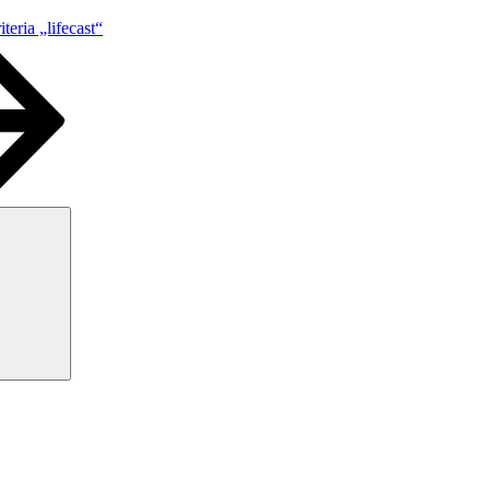
teria „lifecast“
Suchen