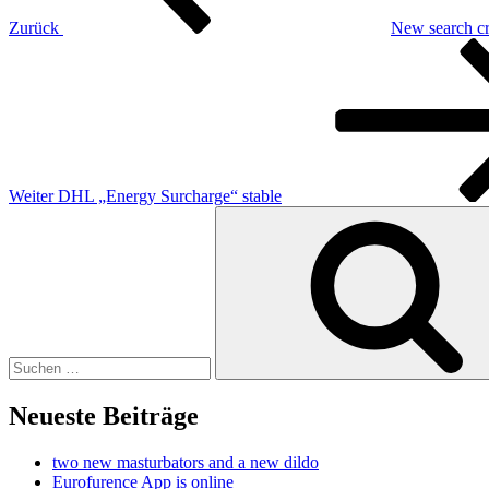
Zurück
New search cri
Nächster
Beitrag
Weiter
DHL „Energy Surcharge“ stable
Suchen
nach:
Neueste Beiträge
two new masturbators and a new dildo
Eurofurence App is online