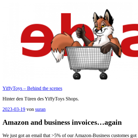
Zum
Inhalt
springen
YiffyToys – Behind the scenes
Hinter den Türen des YiffyToys Shops.
Veröffentlicht
2023-03-19
von
suran
am
Amazon and business invoices…again
We just got an email that >5% of our Amazon-Business customes got 