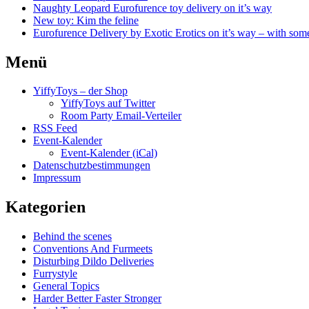
Naughty Leopard Eurofurence toy delivery on it’s way
New toy: Kim the feline
Eurofurence Delivery by Exotic Erotics on it’s way – with some
Menü
YiffyToys – der Shop
YiffyToys auf Twitter
Room Party Email-Verteiler
RSS Feed
Event-Kalender
Event-Kalender (iCal)
Datenschutzbestimmungen
Impressum
Kategorien
Behind the scenes
Conventions And Furmeets
Disturbing Dildo Deliveries
Furrystyle
General Topics
Harder Better Faster Stronger