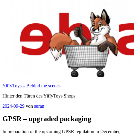
Zum
Inhalt
springen
YiffyToys – Behind the scenes
Hinter den Türen des YiffyToys Shops.
Veröffentlicht
2024-09-29
von
suran
am
GPSR – upgraded packaging
In preparation of the upcoming GPSR regulation in December,