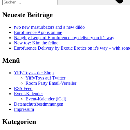
Neueste Beiträge
two new masturbators and a new dildo
Eurofurence App is online
Naughty Leopard Eurofurence toy delivery on it’s way
New toy: Kim the feline
Eurofurence Delivery by Exotic Erotics on it’s way – with some
Menü
YiffyToys – der Shop
YiffyToys auf Twitter
Room Party Email-Verteiler
RSS Feed
Event-Kalender
Event-Kalender (iCal)
Datenschutzbestimmungen
Impressum
Kategorien