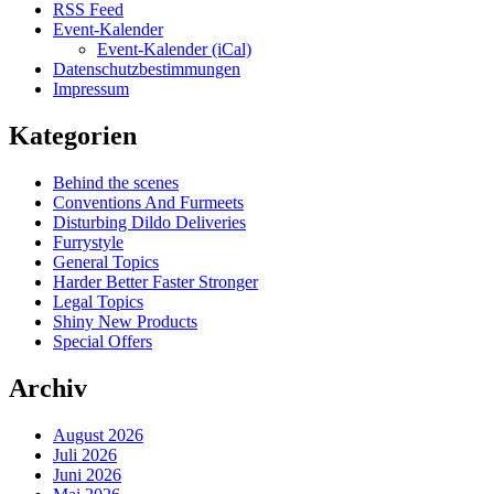
RSS Feed
Event-Kalender
Event-Kalender (iCal)
Datenschutzbestimmungen
Impressum
Kategorien
Behind the scenes
Conventions And Furmeets
Disturbing Dildo Deliveries
Furrystyle
General Topics
Harder Better Faster Stronger
Legal Topics
Shiny New Products
Special Offers
Archiv
August 2026
Juli 2026
Juni 2026