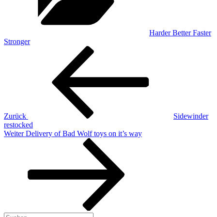
Harder Better Faster
Stronger
Beitragsnavigation
Vorheriger
Beitrag
Zurück
Sidewinder
restocked
Nächster
Weiter
Delivery of Bad Wolf toys on it’s way
Beitrag
Suchen