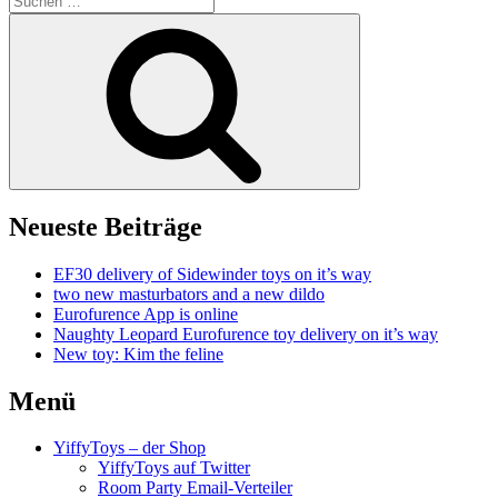
nach:
Suchen
Neueste Beiträge
EF30 delivery of Sidewinder toys on it’s way
two new masturbators and a new dildo
Eurofurence App is online
Naughty Leopard Eurofurence toy delivery on it’s way
New toy: Kim the feline
Menü
YiffyToys – der Shop
YiffyToys auf Twitter
Room Party Email-Verteiler