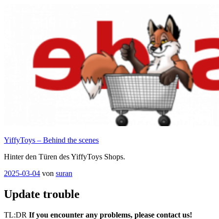
Zum
Inhalt
springen
YiffyToys – Behind the scenes
Hinter den Türen des YiffyToys Shops.
Veröffentlicht
2025-03-04
von
suran
am
Update trouble
TL:DR
If you encounter any problems, please contact us!