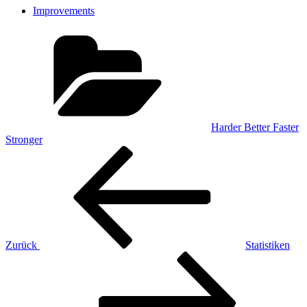
Improvements
Kategorien
Harder Better Faster
Stronger
Beitragsnavigation
Vorheriger
Beitrag
Zurück
Statistiken
Nächster
Beitrag