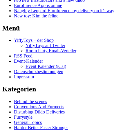
two new masturbators and a new dildo
Eurofurence App is online
Naughty Leopard Eurofurence toy delivery on it’s way
New toy: Kim the feline
Menü
YiffyToys – der Shop
YiffyToys auf Twitter
Room Party Email-Verteiler
RSS Feed
Event-Kalender
Event-Kalender (iCal)
Datenschutzbestimmungen
Impressum
Kategorien
Behind the scenes
Conventions And Furmeets
Disturbing Dildo Deliveries
Furrystyle
General Topics
Harder Better Faster Stronger