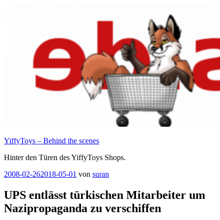
Zum
Inhalt
springen
YiffyToys – Behind the scenes
Hinter den Türen des YiffyToys Shops.
Veröffentlicht
2008-02-26
2018-05-01
von
suran
am
UPS entlässt türkischen Mitarbeiter um
Nazipropaganda zu verschiffen