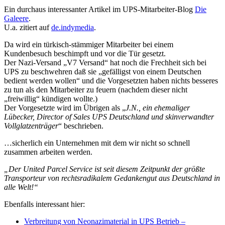
Ein durchaus interessanter Artikel im UPS-Mitarbeiter-Blog
Die
Galeere
.
U.a. zitiert auf
de.indymedia
.
Da wird ein türkisch-stämmiger Mitarbeiter bei einem
Kundenbesuch beschimpft und vor die Tür gesetzt.
Der Nazi-Versand „V7 Versand“ hat noch die Frechheit sich bei
UPS zu beschwehren daß sie „gefälligst von einem Deutschen
bedient werden wollen“ und die Vorgesetzten haben nichts besseres
zu tun als den Mitarbeiter zu feuern (nachdem dieser nicht
„freiwillig“ kündigen wollte.)
Der Vorgesetzte wird im Übrigen als „
J.N., ein ehemaliger
Lübecker, Director of Sales UPS Deutschland und skinverwandter
Vollglatzenträger
“ beschrieben.
…sicherlich ein Unternehmen mit dem wir nicht so schnell
zusammen arbeiten werden.
„Der United Parcel Service ist seit diesem Zeitpunkt der größte
Transporteur von rechtsradikalem Gedankengut aus Deutschland in
alle Welt!“
Ebenfalls interessant hier:
Verbreitung von Neonazimaterial in UPS Betrieb –