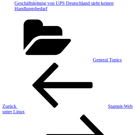
Geschäftsleitung von UPS Deutschland sieht keinen
Handlungsbedarf
Kategorien
General Topics
Beitragsnavigation
Vorheriger
Beitrag
Zurück
Stampit-Web
unter Linux
Nächster
Beitrag