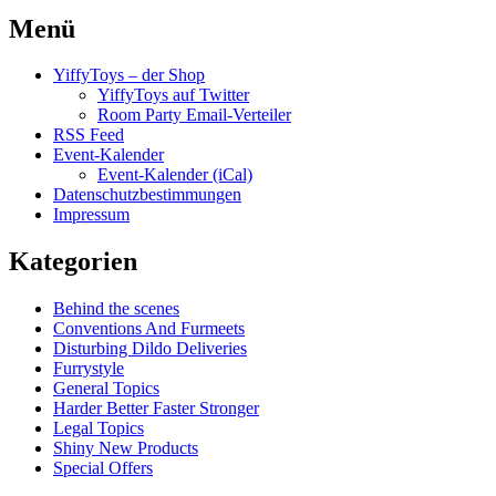
Menü
YiffyToys – der Shop
YiffyToys auf Twitter
Room Party Email-Verteiler
RSS Feed
Event-Kalender
Event-Kalender (iCal)
Datenschutzbestimmungen
Impressum
Kategorien
Behind the scenes
Conventions And Furmeets
Disturbing Dildo Deliveries
Furrystyle
General Topics
Harder Better Faster Stronger
Legal Topics
Shiny New Products
Special Offers