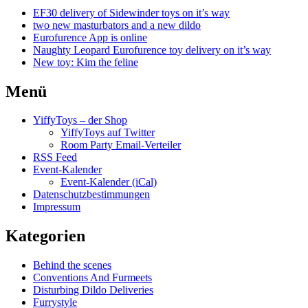
EF30 delivery of Sidewinder toys on it’s way
two new masturbators and a new dildo
Eurofurence App is online
Naughty Leopard Eurofurence toy delivery on it’s way
New toy: Kim the feline
Menü
YiffyToys – der Shop
YiffyToys auf Twitter
Room Party Email-Verteiler
RSS Feed
Event-Kalender
Event-Kalender (iCal)
Datenschutzbestimmungen
Impressum
Kategorien
Behind the scenes
Conventions And Furmeets
Disturbing Dildo Deliveries
Furrystyle