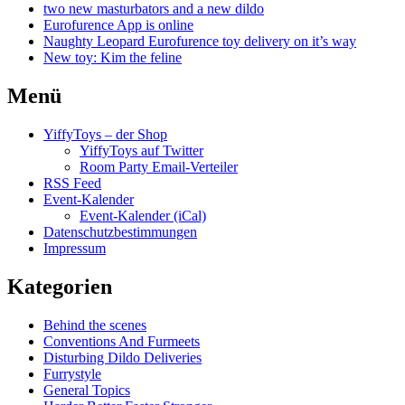
two new masturbators and a new dildo
Eurofurence App is online
Naughty Leopard Eurofurence toy delivery on it’s way
New toy: Kim the feline
Menü
YiffyToys – der Shop
YiffyToys auf Twitter
Room Party Email-Verteiler
RSS Feed
Event-Kalender
Event-Kalender (iCal)
Datenschutzbestimmungen
Impressum
Kategorien
Behind the scenes
Conventions And Furmeets
Disturbing Dildo Deliveries
Furrystyle
General Topics