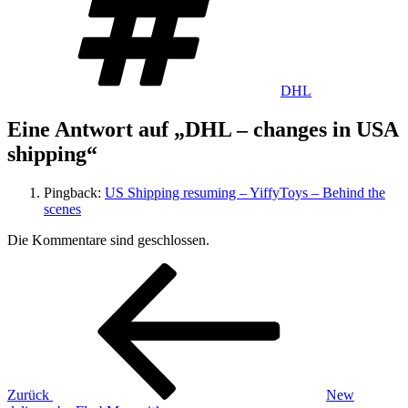
DHL
Eine Antwort auf „DHL – changes in USA
shipping“
Pingback:
US Shipping resuming – YiffyToys – Behind the
scenes
Die Kommentare sind geschlossen.
Beitragsnavigation
Vorheriger
Beitrag
Zurück
New