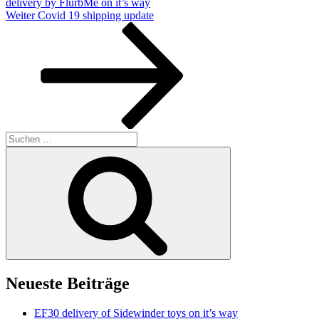
delivery by FlurbMe on it’s way
Nächster
Weiter
Covid 19 shipping update
Beitrag
Suchen
nach:
Suchen
Neueste Beiträge
EF30 delivery of Sidewinder toys on it’s way