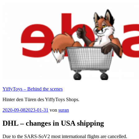
Zum
Inhalt
springen
YiffyToys – Behind the scenes
Hinter den Türen des YiffyToys Shops.
Veröffentlicht
2020-09-08
2023-01-31
von
suran
am
DHL – changes in USA shipping
Due to the SARS-SoV2 most international flights are cancelled.