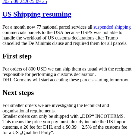
Veröffentlicht
2025-09-24
2025-09-25
am
US Shipping resuming
For a month now 77 national parcel services all
suspended shipping
commercials parcels to the USA because USPS was not able to
handle the workload of US customs declarations after Trump
cancelled the De Minimis clause and required them for all parcels.
First step
For orders of 800 USD we can ship them as usual with the recipient
responsible for performing a customs declaration.
DHL Germany will start accepting these parcels starting tomorrow.
Next steps
For smaller orders we are investigating the technical and
organisational requirements.
Smaller orders can only be shipped with „DDP“ INCOTERMS.
This means the price you pay must already include the US import
customs, a 2€ fee for DHL and a $0,39 + 2.5% of the customs fee
for a US „Qualified Party“.