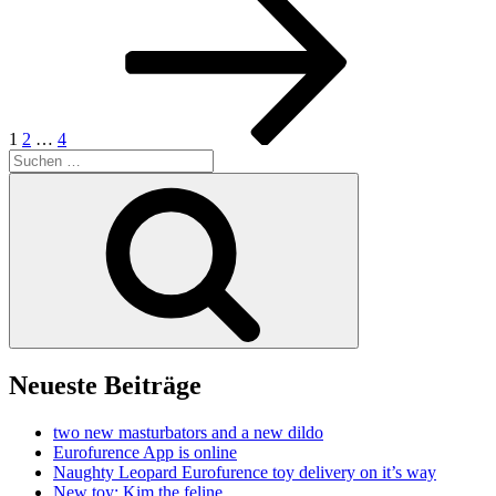
Seite
der
Beiträge
1
2
…
4
Suchen
nach:
Suchen
Neueste Beiträge
two new masturbators and a new dildo
Eurofurence App is online
Naughty Leopard Eurofurence toy delivery on it’s way
New toy: Kim the feline