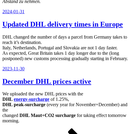
Abstand zu nehmen.
Veröffentlicht
2024-01-31
am
Updated DHL delivery times in Europe
DHL changed the number of days a parcel from Germany takes to
reach it’s destination.
Italy, Netherlands, Portugal and Slovakia are not 1 day faster.
As expected, Great Britain takes 1 day longer due to the (long
postponed) new customs processing gradually starting in February.
Veröffentlicht
2023-11-30
am
December DHL prices active
We uploaded the new DHL prices with the
DHL
energy-surcharge
of 1.25%,
DHL peak-surcharge
(every year for November+December) and
the
changed
DHL Maut+CO2 surcharge
for taking effect tomorrow
morning.
Seitennummerierung
Seite
Seite
Seite
Nächste