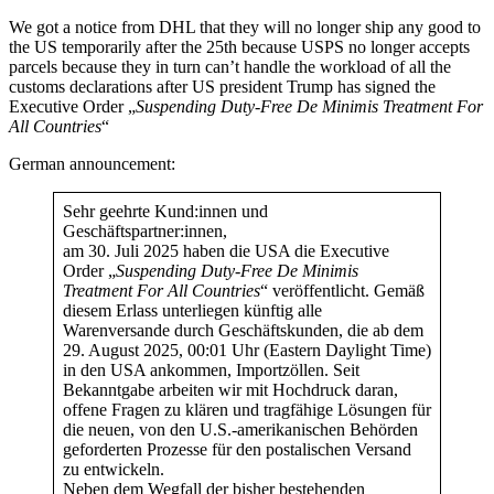
We got a notice from DHL that they will no longer ship any good to
the US temporarily after the 25th because USPS no longer accepts
parcels because they in turn can’t handle the workload of all the
customs declarations after US president Trump has signed the
Executive Order „
Suspending Duty-Free De Minimis Treatment For
All Countries
“
German announcement:
Sehr geehrte Kund:innen und
Geschäftspartner:innen,
am 30. Juli 2025 haben die USA die Executive
Order „
Suspending Duty-Free De Minimis
Treatment For All Countries
“ veröffentlicht. Gemäß
diesem Erlass unterliegen künftig alle
Warenversande durch Geschäftskunden, die ab dem
29. August 2025, 00:01 Uhr (Eastern Daylight Time)
in den USA ankommen, Importzöllen. Seit
Bekanntgabe arbeiten wir mit Hochdruck daran,
offene Fragen zu klären und tragfähige Lösungen für
die neuen, von den U.S.-amerikanischen Behörden
geforderten Prozesse für den postalischen Versand
zu entwickeln.
Neben dem Wegfall der bisher bestehenden