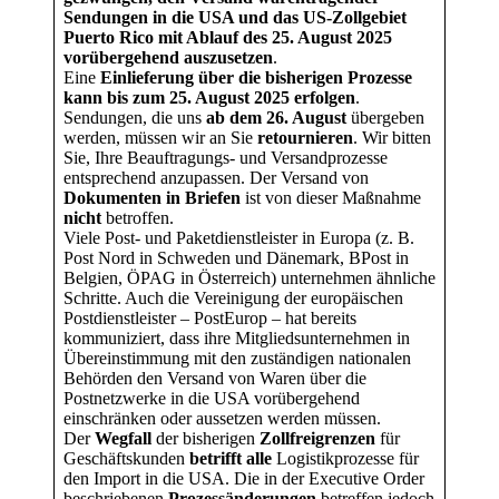
Sendungen in die USA und das US-Zollgebiet
Puerto Rico mit Ablauf des 25. August 2025
vorübergehend auszusetzen
.
Eine
Einlieferung über die bisherigen Prozesse
kann bis zum 25. August 2025 erfolgen
.
Sendungen, die uns
ab dem 26. August
übergeben
werden, müssen wir an Sie
retournieren
. Wir bitten
Sie, Ihre Beauftragungs- und Versandprozesse
entsprechend anzupassen. Der Versand von
Dokumenten in Briefen
ist von dieser Maßnahme
nicht
betroffen.
Viele Post- und Paketdienstleister in Europa (z. B.
Post Nord in Schweden und Dänemark, BPost in
Belgien, ÖPAG in Österreich) unternehmen ähnliche
Schritte. Auch die Vereinigung der europäischen
Postdienstleister – PostEurop – hat bereits
kommuniziert, dass ihre Mitgliedsunternehmen in
Übereinstimmung mit den zuständigen nationalen
Behörden den Versand von Waren über die
Postnetzwerke in die USA vorübergehend
einschränken oder aussetzen werden müssen.
Der
Wegfall
der bisherigen
Zollfreigrenzen
für
Geschäftskunden
betrifft alle
Logistikprozesse für
den Import in die USA. Die in der Executive Order
beschriebenen
Prozessänderungen
betreffen jedoch