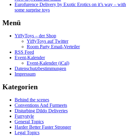
Eurofurence Delivery by Exotic Erotics on it’s way – with
some surprise toys
Menü
YiffyToys – der Shop
YiffyToys auf Twitter
Room Party Email-Verteiler
RSS Feed
Event-Kalender
Event-Kalender (iCal)
Datenschutzbestimmungen
Impressum
Kategorien
Behind the scenes
Conventions And Furmeets
Disturbing Dildo Deliveries
Furrystyle
General Topics
Harder Better Faster Stronger
Legal Topics