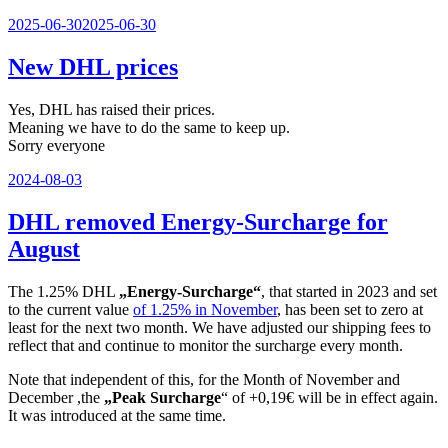
Veröffentlicht
2025-06-30
2025-06-30
am
New DHL prices
Yes, DHL has raised their prices.
Meaning we have to do the same to keep up.
Sorry everyone
Veröffentlicht
2024-08-03
am
DHL removed Energy-Surcharge for
August
The 1.25% DHL
„Energy-Surcharge“
, that started in 2023 and set
to the current value
of 1.25% in November
, has been set to zero at
least for the next two month. We have adjusted our shipping fees to
reflect that and continue to monitor the surcharge every month.
Note that independent of this, for the Month of November and
December ,the
„Peak Surcharge
“ of +0,19€ will be in effect again.
It was introduced at the same time.