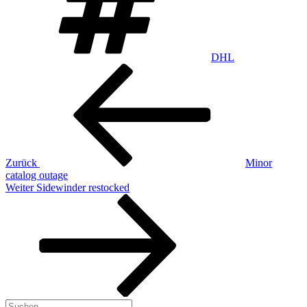
DHL
Beitragsnavigation
Vorheriger
Beitrag
Zurück
Minor
catalog outage
Nächster
Weiter
Sidewinder restocked
Beitrag
Suchen