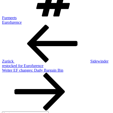
Furmeets
Eurofurence
Beitragsnavigation
Vorheriger
Beitrag
Zurück
Sidewinder
restocked for Eurofurence
Nächster
Weiter
EF changes: Daily Bargain Bin
Beitrag