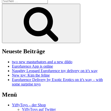
Suchen
nach:
Suchen
Neueste Beiträge
two new masturbators and a new dildo
Eurofurence App is online
Naughty Leopard Eurofurence toy delivery on it’s way
New toy: Kim the feline
Eurofurence Delivery by Exotic Erotics on it’s way – with
some surprise toys
Menü
YiffyToys – der Shop
YiffyToys auf Twitter