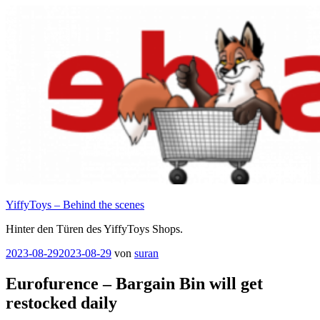
Zum
Inhalt
springen
YiffyToys – Behind the scenes
Hinter den Türen des YiffyToys Shops.
Veröffentlicht
2023-08-29
2023-08-29
von
suran
am
Eurofurence – Bargain Bin will get
restocked daily