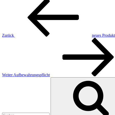
Beitragsnavigation
Vorheriger
Beitrag
Zurück
neues Produkt
Nächster
Beitrag
Weiter
Aufbewahrungspflicht
Suchen
nach: