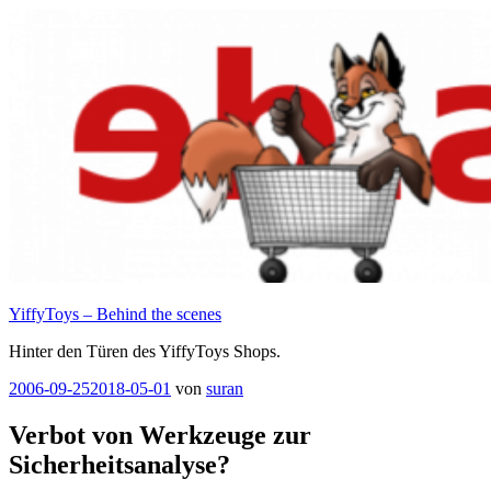
Zum
Inhalt
springen
YiffyToys – Behind the scenes
Hinter den Türen des YiffyToys Shops.
Veröffentlicht
2006-09-25
2018-05-01
von
suran
am
Verbot von Werkzeuge zur
Sicherheitsanalyse?