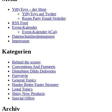
YiffyToys – der Shop
YiffyToys auf Twitter
Room Party Email-Verteiler
RSS Feed
Event-Kalender
Event-Kalender (iCal)
Datenschutzbestimmungen
Impressum
Kategorien
Behind the scenes
Conventions And Furmeets
Disturbing Dildo Deliveries
Furrystyle
General Topics
Harder Better Faster Stronger
Legal Topics
Shiny New Products
Special Offers
Archiv