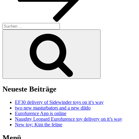
Suchen
nach:
Suchen
Neueste Beiträge
EF30 delivery of Sidewinder toys on it’s way
two new masturbators and a new dildo
Eurofurence App is online
Naughty Leopard Eurofurence toy delivery on it’s way
New toy: Kim the feline
Menü