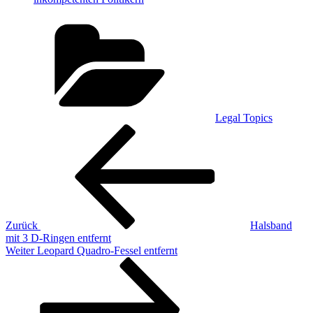
Kategorien
Legal Topics
Beitragsnavigation
Vorheriger
Beitrag
Zurück
Halsband
mit 3 D-Ringen entfernt
Nächster
Weiter
Leopard Quadro-Fessel entfernt
Beitrag