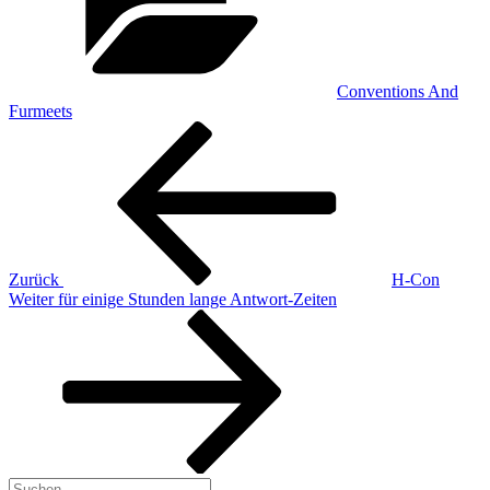
Conventions And
Furmeets
Beitragsnavigation
Vorheriger
Beitrag
Zurück
H-Con
Nächster
Weiter
für einige Stunden lange Antwort-Zeiten
Beitrag
Suchen