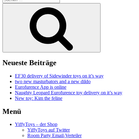
nach:
Suchen
Neueste Beiträge
EF30 delivery of Sidewinder toys on it’s way
two new masturbators and a new dildo
Eurofurence App is online
Naughty Leopard Eurofurence toy delivery on it’s way
New toy: Kim the feline
Menü
YiffyToys – der Shop
YiffyToys auf Twitter
Room Party Email-Verteiler