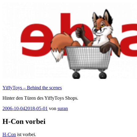
Zum
Inhalt
springen
YiffyToys – Behind the scenes
Hinter den Türen des YiffyToys Shops.
Veröffentlicht
2006-10-04
2018-05-01
von
suran
am
H-Con vorbei
H-Con
ist vorbei.