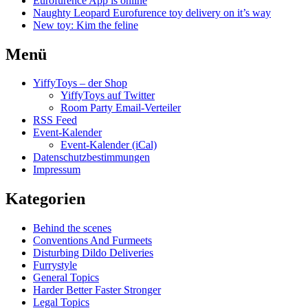
Eurofurence App is online
Naughty Leopard Eurofurence toy delivery on it’s way
New toy: Kim the feline
Menü
YiffyToys – der Shop
YiffyToys auf Twitter
Room Party Email-Verteiler
RSS Feed
Event-Kalender
Event-Kalender (iCal)
Datenschutzbestimmungen
Impressum
Kategorien
Behind the scenes
Conventions And Furmeets
Disturbing Dildo Deliveries
Furrystyle
General Topics
Harder Better Faster Stronger
Legal Topics