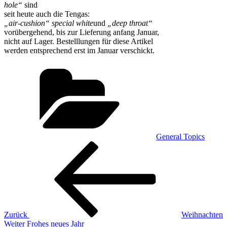
hole“
sind
seit heute auch die Tengas:
„air-cushion“ special white
und
„deep throat“
vorübergehend, bis zur Lieferung anfang Januar,
nicht auf Lager. Bestelllungen für diese Artikel
werden entsprechend erst im Januar verschickt.
Kategorien
General Topics
Beitragsnavigation
Vorheriger
Beitrag
Zurück
Weihnachten
Nächster
Weiter
Frohes neues Jahr