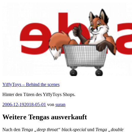
Zum
Inhalt
springen
YiffyToys – Behind the scenes
Hinter den Türen des YiffyToys Shops.
Veröffentlicht
2006-12-19
2018-05-01
von
suran
am
Weitere Tengas ausverkauft
Nach den
Tenga „deep throat“ black-special
und
Tenga „double