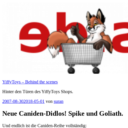
Zum
Inhalt
springen
YiffyToys – Behind the scenes
Hinter den Türen des YiffyToys Shops.
Veröffentlicht
2007-08-30
2018-05-01
von
suran
am
Neue Caniden-Didlos! Spike und Goliath.
Und endlich ist die Caniden-Reihe vollständig: