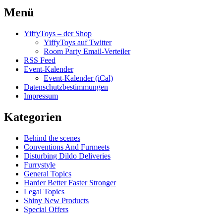
Menü
YiffyToys – der Shop
YiffyToys auf Twitter
Room Party Email-Verteiler
RSS Feed
Event-Kalender
Event-Kalender (iCal)
Datenschutzbestimmungen
Impressum
Kategorien
Behind the scenes
Conventions And Furmeets
Disturbing Dildo Deliveries
Furrystyle
General Topics
Harder Better Faster Stronger
Legal Topics
Shiny New Products
Special Offers