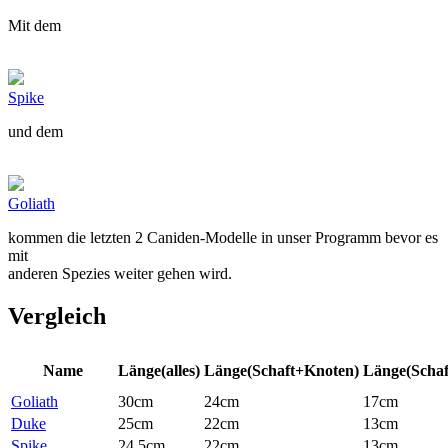
Mit dem
Spike
und dem
Goliath
kommen die letzten 2 Caniden-Modelle in unser Programm bevor es
mit
anderen Spezies weiter gehen wird.
Vergleich
Name
Länge(alles)
Länge(Schaft+Knoten)
Länge(Schaf
Goliath
30cm
24cm
17cm
Duke
25cm
22cm
13cm
Spike
24,5cm
22cm
13cm