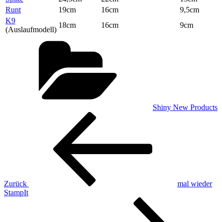
Runt
19cm
16cm
9,5cm
K9
18cm
16cm
9cm
(Auslaufmodell)
Kategorien
Shiny New Products
Beitragsnavigation
Vorheriger
Beitrag
Zurück
mal wieder
StampIt
Nächster
Beitrag