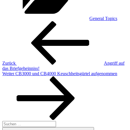
General Topics
Beitragsnavigation
Vorheriger
Beitrag
Zurück
Angriff auf
das Briefgeheinniss!
Nächster
Weiter
CB3000 und CB4000 Keuschheitsgürtel aufgenommen
Beitrag
Suchen
nach:
Suchen