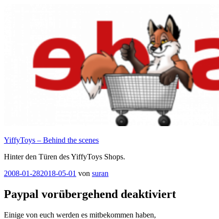
Zum
Inhalt
springen
YiffyToys – Behind the scenes
Hinter den Türen des YiffyToys Shops.
Veröffentlicht
2008-01-28
2018-05-01
von
suran
am
Paypal vorübergehend deaktiviert
Einige von euch werden es mitbekommen haben,