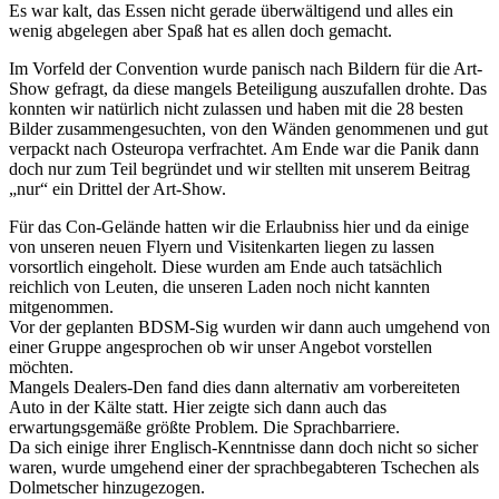
Es war kalt, das Essen nicht gerade überwältigend und alles ein
wenig abgelegen aber Spaß hat es allen doch gemacht.
Im Vorfeld der Convention wurde panisch nach Bildern für die Art-
Show gefragt, da diese mangels Beteiligung auszufallen drohte. Das
konnten wir natürlich nicht zulassen und haben mit die 28 besten
Bilder zusammengesuchten, von den Wänden genommenen und gut
verpackt nach Osteuropa verfrachtet. Am Ende war die Panik dann
doch nur zum Teil begründet und wir stellten mit unserem Beitrag
„nur“ ein Drittel der Art-Show.
Für das Con-Gelände hatten wir die Erlaubniss hier und da einige
von unseren neuen Flyern und Visitenkarten liegen zu lassen
vorsortlich eingeholt. Diese wurden am Ende auch tatsächlich
reichlich von Leuten, die unseren Laden noch nicht kannten
mitgenommen.
Vor der geplanten BDSM-Sig wurden wir dann auch umgehend von
einer Gruppe angesprochen ob wir unser Angebot vorstellen
möchten.
Mangels Dealers-Den fand dies dann alternativ am vorbereiteten
Auto in der Kälte statt. Hier zeigte sich dann auch das
erwartungsgemäße größte Problem. Die Sprachbarriere.
Da sich einige ihrer Englisch-Kenntnisse dann doch nicht so sicher
waren, wurde umgehend einer der sprachbegabteren Tschechen als
Dolmetscher hinzugezogen.