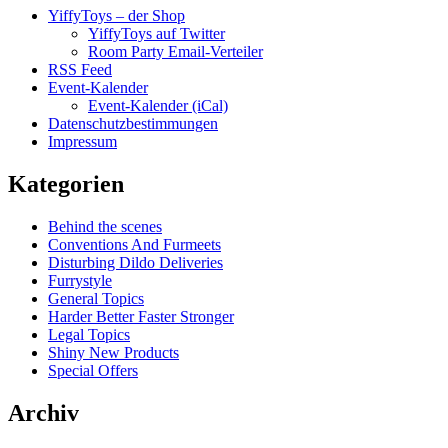
YiffyToys – der Shop
YiffyToys auf Twitter
Room Party Email-Verteiler
RSS Feed
Event-Kalender
Event-Kalender (iCal)
Datenschutzbestimmungen
Impressum
Kategorien
Behind the scenes
Conventions And Furmeets
Disturbing Dildo Deliveries
Furrystyle
General Topics
Harder Better Faster Stronger
Legal Topics
Shiny New Products
Special Offers
Archiv