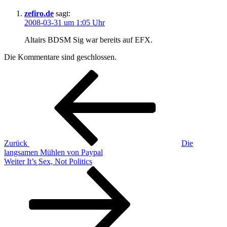
zefiro.de
sagt:
2008-03-31 um 1:05 Uhr
Altairs BDSM Sig war bereits auf EFX.
Die Kommentare sind geschlossen.
Beitragsnavigation
Vorheriger
Beitrag
Zurück
Die
langsamen Mühlen von Paypal
Nächster
Weiter
It’s Sex, Not Politics
Beitrag