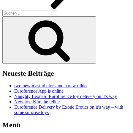
Suchen
nach:
Suchen
Neueste Beiträge
two new masturbators and a new dildo
Eurofurence App is online
Naughty Leopard Eurofurence toy delivery on it’s way
New toy: Kim the feline
Eurofurence Delivery by Exotic Erotics on it’s way – with
some surprise toys
Menü