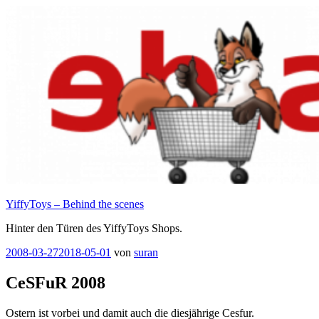
Zum
Inhalt
springen
YiffyToys – Behind the scenes
Hinter den Türen des YiffyToys Shops.
Veröffentlicht
2008-03-27
2018-05-01
von
suran
am
CeSFuR 2008
Ostern ist vorbei und damit auch die diesjährige Cesfur.