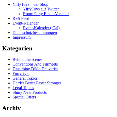
YiffyToys – der Shop
YiffyToys auf Twitter
Room Party Email-Verteiler
RSS Feed
Event-Kalender
Event-Kalender (iCal)
Datenschutzbestimmungen
Impressum
Kategorien
Behind the scenes
Conventions And Furmeets
Disturbing Dildo Deliveries
Furrystyle
General Topics
Harder Better Faster Stronger
Legal Topics
Shiny New Products
Special Offers
Archiv