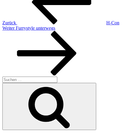
Zurück
H-Con
Nächster
Weiter
Furrystyle unterwegs
Beitrag
Suchen
nach:
Suchen