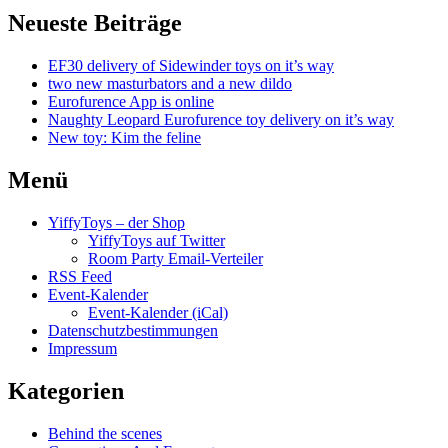
Neueste Beiträge
EF30 delivery of Sidewinder toys on it’s way
two new masturbators and a new dildo
Eurofurence App is online
Naughty Leopard Eurofurence toy delivery on it’s way
New toy: Kim the feline
Menü
YiffyToys – der Shop
YiffyToys auf Twitter
Room Party Email-Verteiler
RSS Feed
Event-Kalender
Event-Kalender (iCal)
Datenschutzbestimmungen
Impressum
Kategorien
Behind the scenes