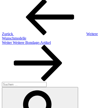
Beitragsnavigation
Vorheriger
Beitrag
Zurück
Weitere
Wunschmodelle
Nächster
Weiter
Weitere Bondage-Artikel
Beitrag
Suchen
nach:
Suchen