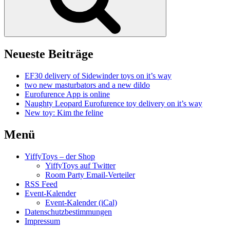
Neueste Beiträge
EF30 delivery of Sidewinder toys on it’s way
two new masturbators and a new dildo
Eurofurence App is online
Naughty Leopard Eurofurence toy delivery on it’s way
New toy: Kim the feline
Menü
YiffyToys – der Shop
YiffyToys auf Twitter
Room Party Email-Verteiler
RSS Feed
Event-Kalender
Event-Kalender (iCal)
Datenschutzbestimmungen
Impressum