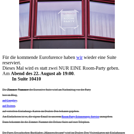
Für die kommende Eurofurence haben
wir
wieder eine Suite
reserviert.
Dieses Mal wird es statt zwei NUR EINE Room-Party geben.
Am
Abend des 22. August ab 19:00
.
In Suite 10410
Die
Zimmer-Nummer
der Executive Suite wird am Nachmittag vor der Party
hier im Blog,
auf Google+
,
auf Twitter
,
auf verteilten Einladungs-Karten im Dealers Den bekannt gegeben.
Am Einfachsten ist es, die eigene Email in unserem
Room Party Erinnerungs-Service
anzugeben.
Dann bekommt ihr die Zimmer-Nummer der Deluxe Suite auf euer Telephon.
Der Furry, Erwachsehen-Buchladen „Männerschwarm“ wird im Dealers Den Visitenkarten mit Einladungen