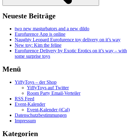
Neueste Beiträge
two new masturbators and a new dildo
Eurofurence App is online
Naughty Leopard Eurofurence toy delivery on it’s way
New toy: Kim the feline
Eurofurence Delivery by Exotic Erotics on it’s way – with
some surprise toys
Menü
YiffyToys – der Shop
YiffyToys auf Twitter
Room Party Email-Verteiler
RSS Feed
Event-Kalender
Event-Kalender (iCal)
Datenschutzbestimmungen
Impressum
Kategorien