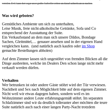
verteilen. Evtl. kann dort sogar unser großer Aufsteller stehen um darauf aufmerksam zu machen.
Was wird geboten?
Gemütliches Ambiente um sich zu unterhalten,
Leise Musik, freie nicht-alkoholische Getränke, Sofa und Co
entsprechend der Ausstattung der Suite.
Ein Verkaufsstand an dem man sich unsere Dildos, Bondage
Sachen, Gleitmittel,… genauer ansehen und in der eigenen Hand
vergleichen kann. (und natürlich auch kaufen oder
im Shop
gemachte Bestellungen abholen)
Auf dem Zimmer lassen sich ungestöhrt von fremden Blicken all die
Dinge ausbreiten, welche im Dealers Den schon lange nicht mehr
verkauft werden dürfen.
Verhalten
Wer betrunken ist oder andere Gäste stöhrt wird der Tür verwiesen.
Nacktheit und Sex nach Möglichkeit bitte auf dem eigenen Zimmer.
Nicht weil wir etwas dagegen haben, sondern weil es im
Wohnzimmer andere Leute erfahrungsgemäß stöhrt. Im separaten
Schlafzimmer sind wir da deutlich tolleranter aber möchten die teure
Suite natürlich auch nach einer langen Party-Nacht trotzdem