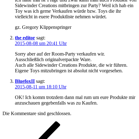
Sidewinder Creations mitbringen zur Party? Weil ich hab ein
Toy was ich gerne Verkaufen würde bzw. Toys die ihr
vielleicht in euere Produktliste nehmen würdet.
gz. Gregory Klippenspringer
the editor
sagt:
2015-08-08 um 20:41 Uhr
Sorry aber auf der Room-Party verkaufen wir.
Ausschließlich originalverpackte Ware.
Auch alle Sidewinder Creations Produkte, die wir führen.
Eigene Toys mitzubringen ist absolut nicht vorgesehen.
BluefoxII
sagt:
2015-08-11 um 18:10 Uhr
OK! Ich komm trotzdem dann mal rum um eure Produkte mir
anzuschauen gegebenfalls was zu Kaufen.
Die Kommentare sind geschlossen.
Beitragsnavigation
Vorheriger
Beitrag