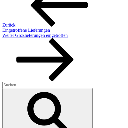
Zurück
Eingetroffene Lieferungen
Nächster
Weiter
Großlieferungen eingetroffen
Beitrag
Suchen
nach:
Suchen