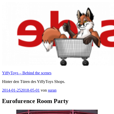
Zum
Inhalt
springen
YiffyToys – Behind the scenes
Hinter den Türen des YiffyToys Shops.
Veröffentlicht
2014-01-25
2018-05-01
von
suran
am
Eurofurence Room Party